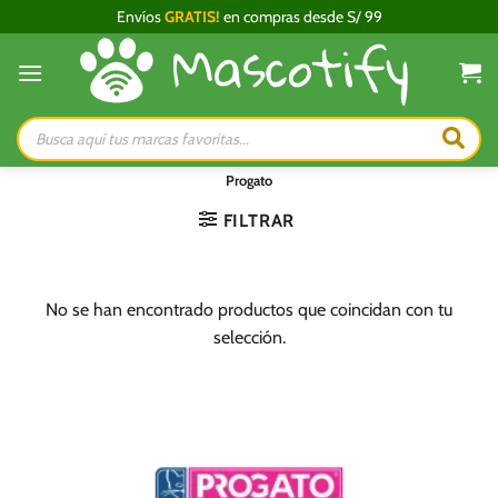
Saltar
Envíos
GRATIS!
en compras desde S/ 99
al
contenido
Búsqueda
de
productos
Progato
FILTRAR
No se han encontrado productos que coincidan con tu
selección.