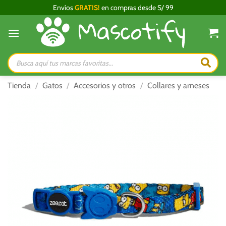
Saltar
Envíos
GRATIS!
en compras desde S/ 99
al
contenido
Búsqueda
de
productos
Tienda
/
Gatos
/
Accesorios y otros
/
Collares y arneses