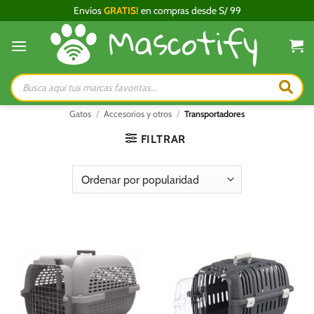
Saltar
Envíos
GRATIS!
en compras desde S/ 99
al
contenido
Búsqueda
de
productos
Gatos
/
Accesorios y otros
/
Transportadores
FILTRAR