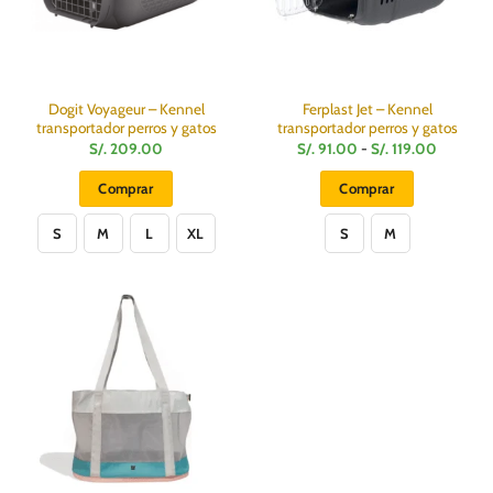
Dogit Voyageur – Kennel
Ferplast Jet – Kennel
transportador perros y gatos
transportador perros y gatos
Rango
S/.
209.00
S/.
91.00
-
S/.
119.00
de
precios:
Comprar
Comprar
desde
S/.
Este
Este
91.00
hasta
S
M
L
XL
S
M
producto
producto
S/.
119.00
tiene
tiene
múltiples
múltiples
variantes.
variantes.
Las
Las
opciones
opciones
se
se
pueden
pueden
elegir
elegir
en
en
la
la