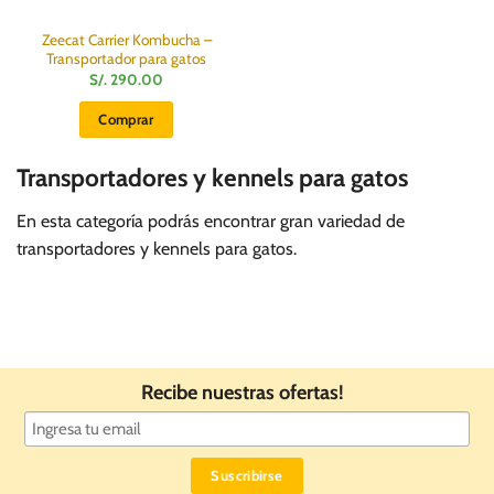
página
página
de
de
Zeecat Carrier Kombucha –
producto
producto
Transportador para gatos
S/.
290.00
Comprar
Transportadores y kennels para gatos
En esta categoría podrás encontrar gran variedad de
transportadores y kennels para gatos.
Recibe nuestras ofertas!