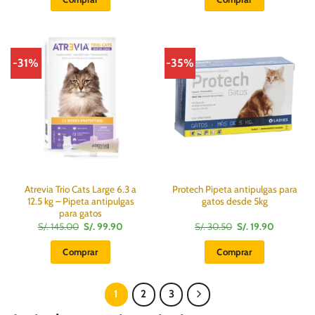
era:
es:
era:
es:
S/.
S/.
S/.
S/.
9.00.
8.10.
80.00.
48.00.
-31%
-35%
Atrevia Trio Cats Large 6.3 a
Protech Pipeta antipulgas para
12.5 kg – Pipeta antipulgas
gatos desde 5kg
para gatos
El
El
El
El
S/.
145.00
S/.
99.90
S/.
30.50
S/.
19.90
precio
precio
precio
precio
original
actual
original
actual
Comprar
Comprar
era:
es:
era:
es:
S/.
S/.
S/.
S/.
145.00.
99.90.
30.50.
19.90.
1
2
3