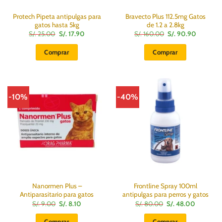
Protech Pipeta antipulgas para
Bravecto Plus 112.5mg Gatos
gatos hasta 5kg
de 1.2 a 2.8kg
El
El
El
El
S/.
25.00
S/.
17.90
S/.
160.00
S/.
90.90
precio
precio
precio
precio
original
actual
original
actual
Comprar
Comprar
era:
es:
era:
es:
S/.
S/.
S/.
S/.
25.00.
17.90.
160.00.
90.90.
-10%
-40%
Nanormen Plus –
Frontline Spray 100ml
Antiparasitario para gatos
antipulgas para perros y gatos
El
El
El
El
S/.
9.00
S/.
8.10
S/.
80.00
S/.
48.00
precio
precio
precio
precio
original
actual
original
actual
Comprar
Comprar