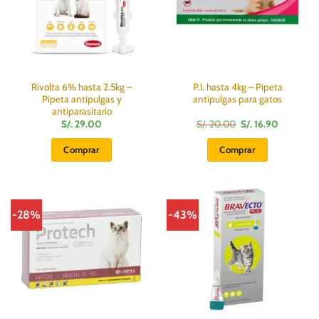
elegir
en
la
página
de
producto
Rivolta 6% hasta 2.5kg –
P.I. hasta 4kg – Pipeta
Pipeta antipulgas y
antipulgas para gatos
antiparasitario
El
El
S/.
29.00
S/.
20.00
S/.
16.90
precio
precio
original
actual
Comprar
Comprar
era:
es:
S/.
S/.
20.00.
16.90.
-28%
-43%