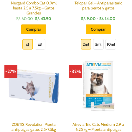
Nexgard Combo Cat 0.9ml
Telopar Gel – Antiparasitario
hasta 2.5 a 7.5kg – Gatos
para perros y gatos
Grandes
El
El
Rango
S/.
60.00
S/.
43.90
S/.
9.00
-
S/.
14.00
precio
precio
de
original
actual
precios:
Comprar
Comprar
era:
es:
desde
S/.
S/.
S/.
Este
Este
60.00.
43.90.
9.00
hasta
producto
producto
x1
x3
2ml
5ml
10ml
S/.
14.00
tiene
tiene
múltiples
múltiples
variantes.
variantes.
Las
Las
-27%
-32%
opciones
opciones
se
se
pueden
pueden
elegir
elegir
en
en
la
la
página
página
de
de
producto
producto
ZOETIS Revolution Pipeta
Atrevia Trio Cats Medium 2.9 a
antipulgas gatos 2.5-7.5kg
6.25 kg – Pipeta antipulgas