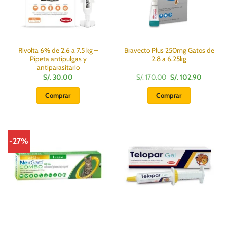
Rivolta 6% de 2.6 a 7.5 kg –
Bravecto Plus 250mg Gatos de
Pipeta antipulgas y
2.8 a 6.25kg
antiparasitario
El
El
S/.
30.00
S/.
170.00
S/.
102.90
precio
precio
original
actual
Comprar
Comprar
era:
es:
S/.
S/.
170.00.
102.90.
-27%