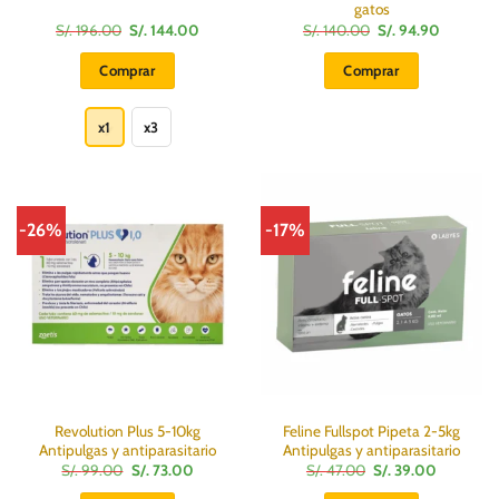
gatos
El
El
El
El
S/.
196.00
S/.
144.00
S/.
140.00
S/.
94.90
precio
precio
precio
precio
original
actual
original
actual
Comprar
Comprar
era:
es:
era:
es:
S/.
S/.
S/.
S/.
Este
196.00.
144.00.
140.00.
94.90.
producto
x1
x3
tiene
múltiples
variantes.
Las
-26%
-17%
opciones
se
pueden
elegir
en
la
página
de
producto
Revolution Plus 5-10kg
Feline Fullspot Pipeta 2-5kg
Antipulgas y antiparasitario
Antipulgas y antiparasitario
El
El
El
El
S/.
99.00
S/.
73.00
S/.
47.00
S/.
39.00
precio
precio
precio
precio
original
actual
original
actual