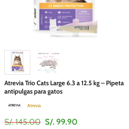
Atrevia Trio Cats Large 6.3 a 12.5 kg – Pipeta
antipulgas para gatos
Atrevia
El
El
S/.
145.00
S/.
99.90