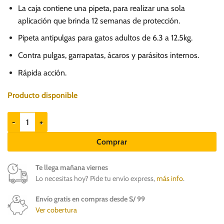
precio
precio
La caja contiene una pipeta, para realizar una sola
original
actual
aplicación que brinda 12 semanas de protección.
era:
es:
Pipeta antipulgas para gatos adultos de 6.3 a 12.5kg.
S/.
S/.
145.00.
99.90.
Contra pulgas, garrapatas, ácaros y parásitos internos.
Rápida acción.
Producto disponible
Atrevia Trio Cats Large 6.3 a 12.5 kg - Pipeta antipulgas para gatos canti
Comprar
Te llega mañana viernes
Lo necesitas hoy? Pide tu envío express,
más info
.
Envío gratis en compras desde S/ 99
Ver cobertura