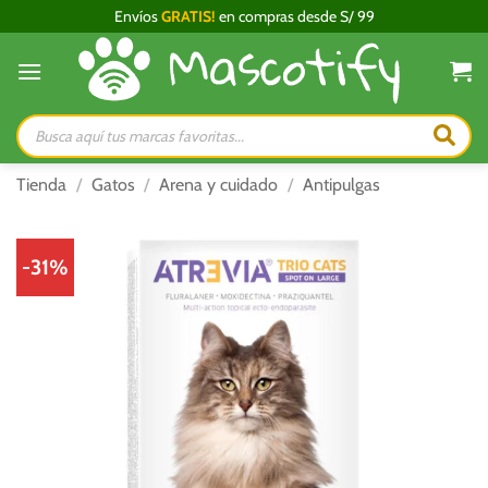
Saltar
Envíos
GRATIS!
en compras desde S/ 99
al
contenido
Búsqueda
de
productos
Tienda
/
Gatos
/
Arena y cuidado
/
Antipulgas
-31%