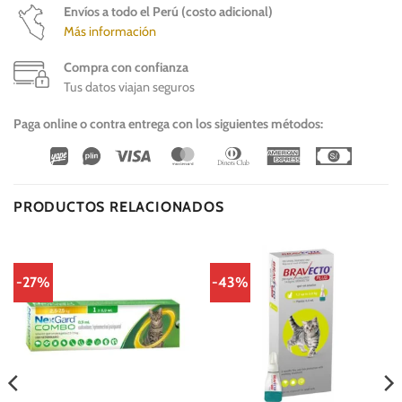
Envíos a todo el Perú (costo adicional)
Más información
Compra con confianza
Tus datos viajan seguros
Paga online o contra entrega con los siguientes métodos:
Wirecard
Vipps
Visa
MasterCard
Dinners
American
Cash
Club
Express
On
Delivery
PRODUCTOS RELACIONADOS
-27%
-43%