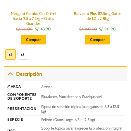
Nexgard Combo Cat 0.9ml
Bravecto Plus 112.5mg Gatos
hasta 2.5 a 7.5kg – Gatos
de 1.2 a 2.8kg
Grandes
El
El
El
El
S/.
60.00
S/.
43.90
S/.
160.00
S/.
90.90
precio
precio
precio
precio
:
original
actual
original
actual
Comprar
Comprar
era:
es:
era:
es:
S/.
S/.
S/.
S/.
Este
60.00.
43.90.
160.00.
90.90.
producto
x1
x3
tiene
múltiples
variantes.
Descripción
Las
opciones
MARCA
Atrevia
se
COMPONENTES
pueden
Fluralaner, Moxidectina y Praziquantel
DE SOPORTE
elegir
Pipeta de solución tópica (para gatos de 6.3 a 12.5
en
PRESENTACIÓN
kg)
la
ESPECIE
Felinos (Gatos Large: 6.3 – 12.5 kg)
página
de
Soporte tópico para favorecer la protección integral
USO