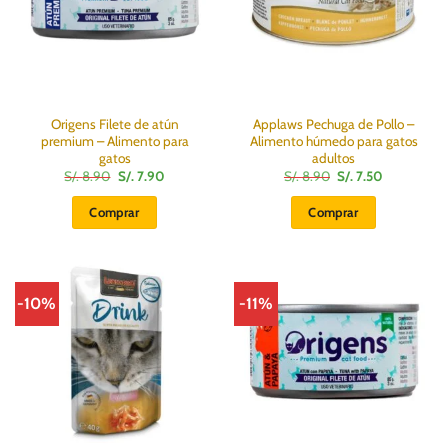
Origens Filete de atún
Applaws Pechuga de Pollo –
premium – Alimento para
Alimento húmedo para gatos
gatos
adultos
El
El
El
El
S/.
8.90
S/.
7.90
S/.
8.90
S/.
7.50
precio
precio
precio
precio
original
actual
original
actual
Comprar
Comprar
era:
es:
era:
es:
S/.
S/.
S/.
S/.
8.90.
7.90.
8.90.
7.50.
-10%
-11%