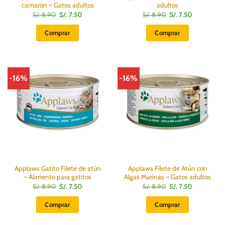
camarón – Gatos adultos
adultos
El
El
El
El
S/.
8.90
S/.
7.50
S/.
8.90
S/.
7.50
precio
precio
precio
precio
original
actual
original
actual
Comprar
Comprar
era:
es:
era:
es:
S/.
S/.
S/.
S/.
8.90.
7.50.
8.90.
7.50.
-16%
-16%
Applaws Gatito Filete de atún
Applaws Filete de Atún con
– Alimento para gatitos
Algas Marinas – Gatos adultos
El
El
El
El
S/.
8.90
S/.
7.50
S/.
8.90
S/.
7.50
precio
precio
precio
precio
original
actual
original
actual
Comprar
Comprar
era:
es:
era:
es:
S/.
S/.
S/.
S/.
8.90.
7.50.
8.90.
7.50.