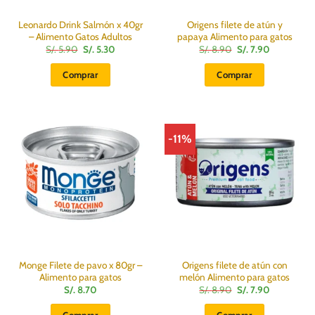
Leonardo Drink Salmón x 40gr
Origens filete de atún y
– Alimento Gatos Adultos
papaya Alimento para gatos
El
El
El
El
S/.
5.90
S/.
5.30
S/.
8.90
S/.
7.90
precio
precio
precio
precio
original
actual
original
actual
Comprar
Comprar
era:
es:
era:
es:
S/.
S/.
S/.
S/.
5.90.
5.30.
8.90.
7.90.
-11%
Monge Filete de pavo x 80gr –
Origens filete de atún con
Alimento para gatos
melón Alimento para gatos
El
El
S/.
8.70
S/.
8.90
S/.
7.90
precio
precio
original
actual