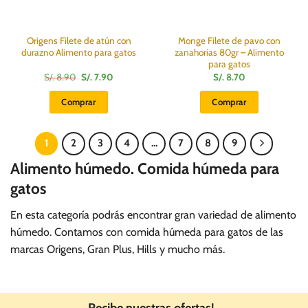
Origens Filete de atún con
Monge Filete de pavo con
durazno Alimento para gatos
zanahorias 80gr – Alimento
para gatos
El
El
S/.
8.90
S/.
7.90
S/.
8.70
precio
precio
original
actual
Comprar
Comprar
era:
es:
S/.
S/.
8.90.
7.90.
1
2
3
4
…
7
8
9
Alimento húmedo. Comida húmeda para
gatos
En esta categoría podrás encontrar gran variedad de alimento
húmedo. Contamos con comida húmeda para gatos de las
marcas Origens, Gran Plus, Hills y mucho más.
Recibe nuestras ofertas!