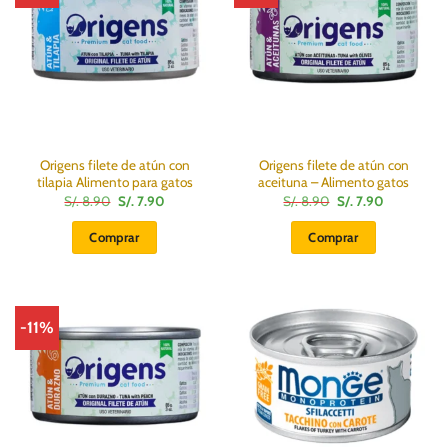
Origens filete de atún con
Origens filete de atún con
tilapia Alimento para gatos
aceituna – Alimento gatos
El
El
El
El
S/.
8.90
S/.
7.90
S/.
8.90
S/.
7.90
precio
precio
precio
precio
original
actual
original
actual
Comprar
Comprar
era:
es:
era:
es:
S/.
S/.
S/.
S/.
8.90.
7.90.
8.90.
7.90.
-11%