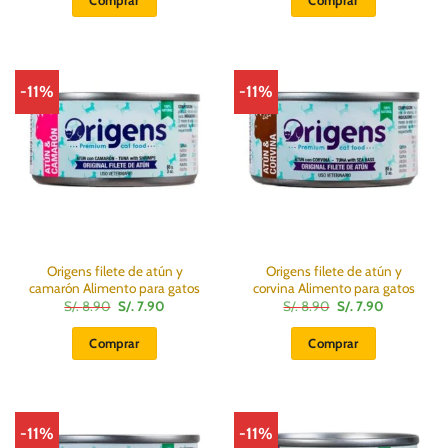
Comprar
Comprar
era:
es:
S/.
S/.
8.90.
7.90.
-11%
-11%
Origens filete de atún y
Origens filete de atún y
camarón Alimento para gatos
corvina Alimento para gatos
El
El
El
El
S/.
8.90
S/.
7.90
S/.
8.90
S/.
7.90
precio
precio
precio
precio
original
actual
original
actual
Comprar
Comprar
era:
es:
era:
es:
S/.
S/.
S/.
S/.
8.90.
7.90.
8.90.
7.90.
-11%
-11%