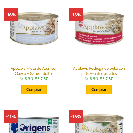
-16%
-16%
Applaws Filete de Atún con
Applaws Pechuga de pollo con
Queso – Gatos adultos
pato – Gatos adultos
El
El
El
El
S/.
8.90
S/.
7.50
S/.
8.90
S/.
7.50
precio
precio
precio
precio
original
actual
original
actual
Comprar
Comprar
era:
es:
era:
es:
S/.
S/.
S/.
S/.
8.90.
7.50.
8.90.
7.50.
-11%
-16%