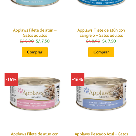
Applaws Filete de atún –
Applaws Filete de atún con
Gatos adultos
cangrejo – Gatos adultos
El
El
El
El
S/.
8.90
S/.
7.50
S/.
8.90
S/.
7.50
precio
precio
precio
precio
original
actual
original
actual
Comprar
Comprar
era:
es:
era:
es:
S/.
S/.
S/.
S/.
8.90.
7.50.
8.90.
7.50.
-16%
-16%
Applaws Filete de atún con
Applaws Pescado Azul – Gatos