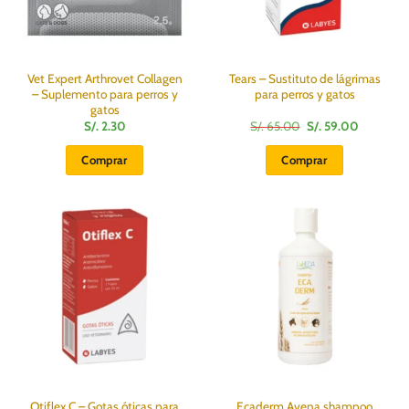
Vet Expert Arthrovet Collagen
Tears – Sustituto de lágrimas
– Suplemento para perros y
para perros y gatos
gatos
El
El
S/.
2.30
S/.
65.00
S/.
59.00
precio
precio
original
actual
Comprar
Comprar
era:
es:
S/.
S/.
65.00.
59.00.
Otiflex C – Gotas óticas para
Ecaderm Avena shampoo