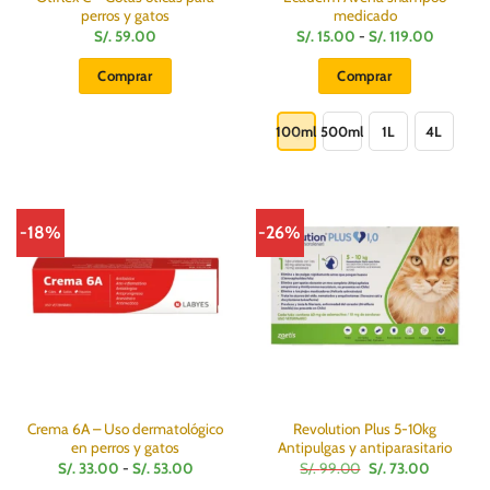
perros y gatos
medicado
Rango
S/.
59.00
S/.
15.00
-
S/.
119.00
de
precios:
Comprar
Comprar
desde
S/.
Este
15.00
hasta
producto
100ml
500ml
1L
4L
S/.
119.00
tiene
múltiples
variantes.
Las
-18%
-26%
opciones
se
pueden
elegir
en
la
página
de
producto
Crema 6A – Uso dermatológico
Revolution Plus 5-10kg
en perros y gatos
Antipulgas y antiparasitario
Rango
El
El
S/.
33.00
-
S/.
53.00
S/.
99.00
S/.
73.00
de
precio
precio