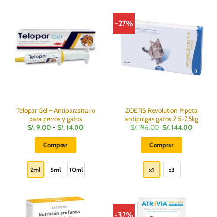
variantes.
Las
-27%
opciones
se
pueden
elegir
en
la
página
de
producto
Telopar Gel – Antiparasitario
ZOETIS Revolution Pipeta
para perros y gatos
antipulgas gatos 2.5-7.5kg
Rango
El
El
S/.
9.00
-
S/.
14.00
S/.
196.00
S/.
144.00
de
precio
precio
precios:
original
actual
Comprar
Comprar
desde
era:
es:
S/.
S/.
S/.
Este
Este
9.00
196.00.
144.00.
hasta
producto
producto
2ml
5ml
10ml
x1
x3
S/.
14.00
tiene
tiene
múltiples
múltiples
variantes.
variantes.
Las
Las
-32%