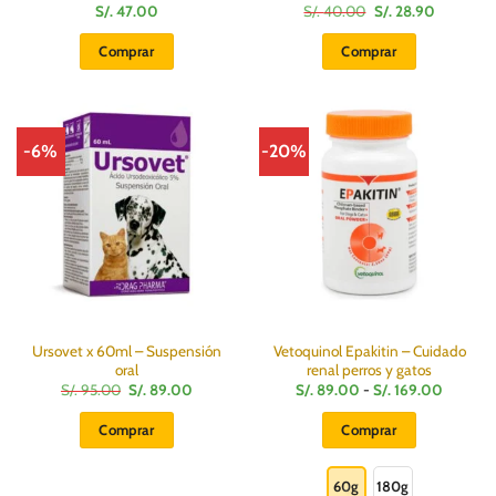
El
El
S/.
47.00
S/.
40.00
S/.
28.90
precio
precio
original
actual
Comprar
Comprar
era:
es:
S/.
S/.
40.00.
28.90.
-6%
-20%
Ursovet x 60ml – Suspensión
Vetoquinol Epakitin – Cuidado
oral
renal perros y gatos
El
El
Rango
S/.
95.00
S/.
89.00
S/.
89.00
-
S/.
169.00
precio
precio
de
original
actual
precios:
Comprar
Comprar
era:
es:
desde
S/.
S/.
S/.
Este
95.00.
89.00.
89.00
hasta
producto
60g
180g
S/.