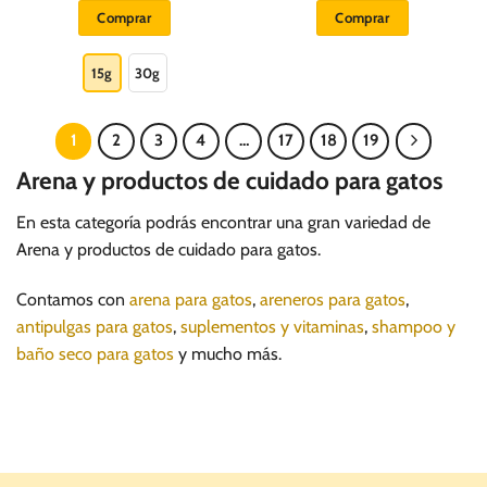
precios:
original
actual
Comprar
Comprar
desde
era:
es:
S/.
S/.
S/.
Este
33.00
99.00.
73.00.
hasta
producto
15g
30g
S/.
53.00
tiene
múltiples
variantes.
1
2
3
4
…
17
18
19
Las
Arena y productos de cuidado para gatos
opciones
se
En esta categoría podrás encontrar una gran variedad de
pueden
Arena y productos de cuidado para gatos.
elegir
en
la
Contamos con
arena para gatos
,
areneros para gatos
,
página
antipulgas para gatos
,
suplementos y vitaminas
,
shampoo y
de
baño seco para gatos
y mucho más.
producto