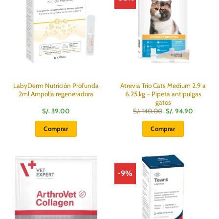
opciones
opciones
se
se
pueden
pueden
elegir
elegir
en
en
la
la
página
página
de
de
producto
producto
LabyDerm Nutrición Profunda
Atrevia Trio Cats Medium 2.9 a
2ml Ampolla regeneradora
6.25 kg – Pipeta antipulgas
gatos
El
El
S/.
39.00
S/.
140.00
S/.
94.90
precio
precio
original
actual
Comprar
Comprar
era:
es:
S/.
S/.
140.00.
94.90.
-9%