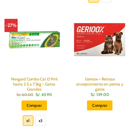
169.00
tiene
múltiples
variantes.
Las
-27%
opciones
se
pueden
elegir
en
la
página
de
producto
Nexgard Combo Cat 0.9ml
Gerioox – Retrasa
hasta 2.5 a 7.5kg – Gatos
envejecimiento en perros y
Grandes
gatos
El
El
S/.
60.00
S/.
43.90
S/.
139.00
precio
precio
original
actual
Comprar
Comprar
era:
es:
S/.
S/.
Este
60.00.
43.90.
producto
x1
x3
tiene
múltiples