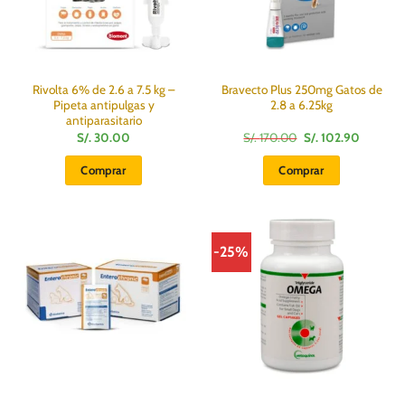
Rivolta 6% de 2.6 a 7.5 kg –
Bravecto Plus 250mg Gatos de
Pipeta antipulgas y
2.8 a 6.25kg
antiparasitario
El
El
S/.
30.00
S/.
170.00
S/.
102.90
precio
precio
original
actual
Comprar
Comprar
era:
es:
S/.
S/.
170.00.
102.90.
-25%