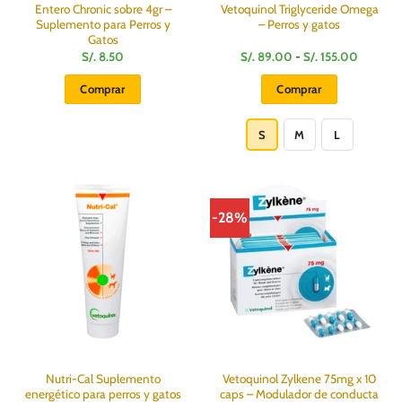
Entero Chronic sobre 4gr –
Vetoquinol Triglyceride Omega
Suplemento para Perros y
– Perros y gatos
Gatos
Rango
S/.
8.50
S/.
89.00
-
S/.
155.00
de
precios:
Comprar
Comprar
desde
S/.
Este
89.00
hasta
producto
S
M
L
S/.
155.00
tiene
múltiples
variantes.
Las
-28%
opciones
se
pueden
elegir
en
la
página
de
producto
Nutri-Cal Suplemento
Vetoquinol Zylkene 75mg x 10
energético para perros y gatos
caps – Modulador de conducta