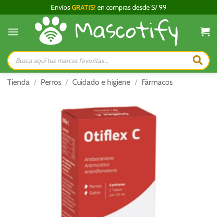
Saltar
Envíos
GRATIS!
en compras desde S/ 99
al
contenido
Búsqueda
de
productos
Tienda
/
Perros
/
Cuidado e higiene
/
Fármacos