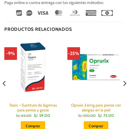
Paga online o contra entrega con los siguientes métodos:
Wirecard
Vipps
Visa
MasterCard
Dinners
American
Cash
Club
Express
On
Delivery
PRODUCTOS RELACIONADOS
-9%
-25%
Tears – Sustituto de lágrimas
Oprurix 3.6mg para perros con
para perros y gatos
alergias en la piel
El
El
El
El
S/.
65.00
S/.
59.00
S/.
100.00
S/.
75.00
precio
precio
precio
precio
original
actual
original
actual
Comprar
Comprar
era:
es:
era:
es: