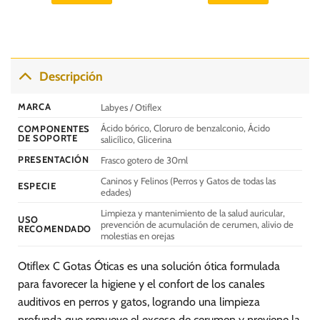
S/.
S/.
S/.
S/.
65.00.
59.00.
100.00.
75.00.
Descripción
MARCA
Labyes / Otiflex
Ácido bórico, Cloruro de benzalconio, Ácido
COMPONENTES
DE SOPORTE
salicílico, Glicerina
PRESENTACIÓN
Frasco gotero de 30ml
Caninos y Felinos (Perros y Gatos de todas las
ESPECIE
edades)
Limpieza y mantenimiento de la salud auricular,
USO
prevención de acumulación de cerumen, alivio de
RECOMENDADO
molestias en orejas
Otiflex C Gotas Óticas es una solución ótica formulada
para favorecer la higiene y el confort de los canales
auditivos en perros y gatos, logrando una limpieza
profunda que remueve el exceso de cerumen y previene la