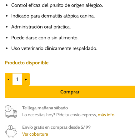
precio
precio
Control eficaz del prurito de origen alérgico.
original
actual
era:
es:
Indicado para dermatitis atópica canina.
S/.
S/.
Administración oral práctica.
176.00.
139.00.
Puede darse con o sin alimento.
Uso veterinario clínicamente respaldado.
Producto disponible
Apoquel 5.4mg para perros con alergias en la piel cantidad
Comprar
Te llega mañana sábado
Lo necesitas hoy? Pide tu envío express,
más info
.
Envío gratis en compras desde S/ 99
Ver cobertura