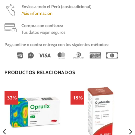
Envíos a todo el Perú (costo adicional)
Más información
Compra con confianza
Tus datos viajan seguros
Paga online o contra entrega con los siguientes métodos:
Wirecard
Vipps
Visa
MasterCard
Dinners
American
Cash
Club
Express
On
Delivery
PRODUCTOS RELACIONADOS
-32%
-18%