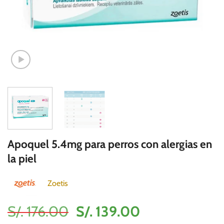
Apoquel 5.4mg para perros con alergias en
la piel
Zoetis
El
El
S/.
176.00
S/.
139.00