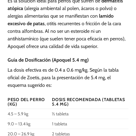
Es la solución ideal para perros que sufren de
dermatitis
atópica
(alergia ambiental al polen, ácaros o polvo) o
alergias alimentarias que se manifiestan con
lamido
excesivo de patas
, otitis recurrentes o fricción de la cara
contra alfombras. Al no ser un esteroide ni un
antihistamínico (que suelen tener poca eficacia en perros),
Apoquel ofrece una calidad de vida superior.
Guía de Dosificación (Apoquel 5.4 mg)
La dosis efectiva es de 0.4 a 0.6 mg/kg. Según la tabla
oficial de Zoetis, para la presentación de 5.4 mg, el
esquema sugerido es:
PESO DEL PERRO
DOSIS RECOMENDADA (TABLETAS
(KG)
5.4 MG)
4.5 – 5.9 kg
½ tableta
9.0 – 13.4 kg
1 tableta
20.0 – 26.9 kg
2 tabletas