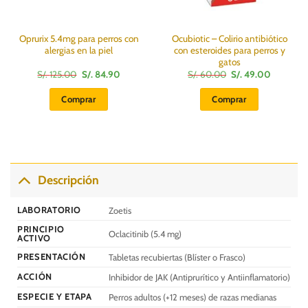
Oprurix 5.4mg para perros con
Ocubiotic – Colirio antibiótico
alergias en la piel
con esteroides para perros y
gatos
El
El
El
El
S/.
125.00
S/.
84.90
S/.
60.00
S/.
49.00
precio
precio
precio
precio
original
actual
original
actual
Comprar
Comprar
era:
es:
era:
es:
S/.
S/.
S/.
S/.
125.00.
84.90.
60.00.
49.00.
Descripción
LABORATORIO
Zoetis
PRINCIPIO
Oclacitinib (5.4 mg)
ACTIVO
PRESENTACIÓN
Tabletas recubiertas (Blíster o Frasco)
ACCIÓN
Inhibidor de JAK (Antiprurítico y Antiinflamatorio)
ESPECIE Y ETAPA
Perros adultos (+12 meses) de razas medianas