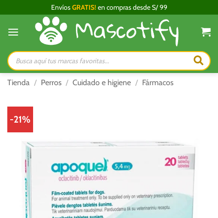
Saltar
Envíos
GRATIS!
en compras desde S/ 99
al
contenido
Búsqueda
de
productos
Tienda
/
Perros
/
Cuidado e higiene
/
Fármacos
-21%