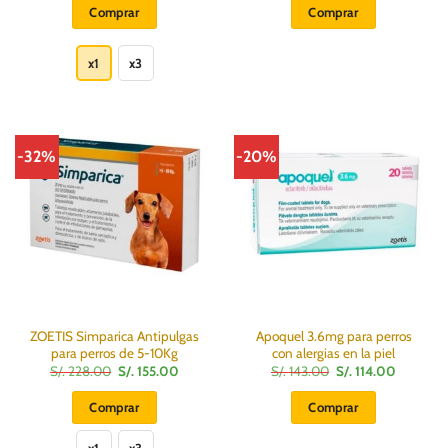
precios:
original
actual
Comprar
Comprar
desde
era:
es:
S/.
S/.
S/.
Este
53.00
99.00.
73.00.
hasta
producto
x1
x3
S/.
158.00
tiene
múltiples
variantes.
Las
-32%
-20%
opciones
se
pueden
elegir
en
la
página
de
producto
ZOETIS Simparica Antipulgas
Apoquel 3.6mg para perros
para perros de 5-10Kg
con alergias en la piel
El
El
El
El
S/.
228.00
S/.
155.00
S/.
143.00
S/.
114.00
precio
precio
precio
precio
original
actual
original
actual
Comprar
Comprar
era:
es:
era:
es:
S/.
S/.
S/.
S/.
Este
228.00.
155.00.
143.00.
114.00.