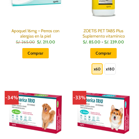
Apoquel 16mg – Perros con
ZOETIS PET TABS Plus
alergias en la piel
Suplemento vitamínico
El
El
Rango
S/.
265.00
S/.
211.00
S/.
85.00
-
S/.
239.00
precio
precio
de
original
actual
precios:
Comprar
Comprar
era:
es:
desde
S/.
S/.
S/.
Este
265.00.
211.00.
85.00
hasta
producto
x60
x180
S/.
239.00
tiene
múltiples
variantes.
Las
-34%
-33%
opciones
se
pueden
elegir
en
la