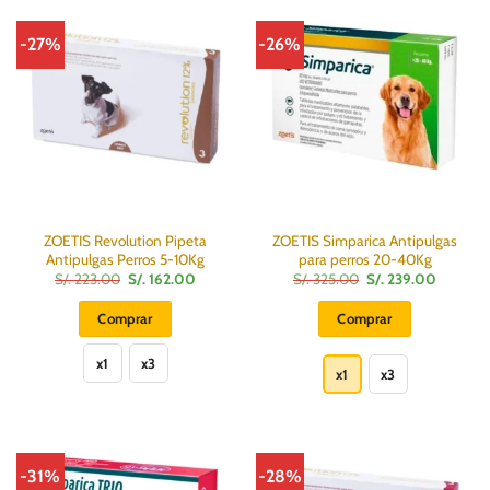
variantes.
variantes.
Las
Las
-27%
-26%
opciones
opciones
se
se
pueden
pueden
elegir
elegir
en
en
la
la
página
página
de
de
producto
producto
ZOETIS Revolution Pipeta
ZOETIS Simparica Antipulgas
Antipulgas Perros 5-10Kg
para perros 20-40Kg
El
El
El
El
S/.
223.00
S/.
162.00
S/.
325.00
S/.
239.00
precio
precio
precio
precio
original
actual
original
actual
Comprar
Comprar
era:
es:
era:
es:
S/.
S/.
S/.
S/.
Este
Este
223.00.
162.00.
325.00.
239.00.
x1
x3
producto
producto
x1
x3
tiene
tiene
múltiples
múltiples
variantes.
variantes.
Las
Las
-31%
-28%
opciones
opciones