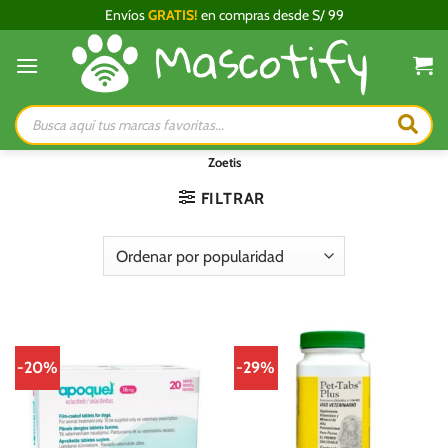
Saltar
Envíos
GRATIS!
en compras desde S/ 99
al
contenido
Búsqueda
de
productos
Zoetis
FILTRAR
-20%
-29%