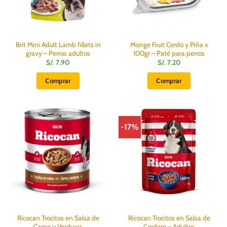
en
la
página
de
producto
Brit Mini Adult Lamb fillets in
Monge Fruit Cerdo y Piña x
gravy – Perros adultos
100gr – Paté para perros
S/.
7.90
S/.
7.20
Comprar
Comprar
-17%
Ricocan Trocitos en Salsa de
Ricocan Trocitos en Salsa de
Carne y Verduras
Cordero – Adultos