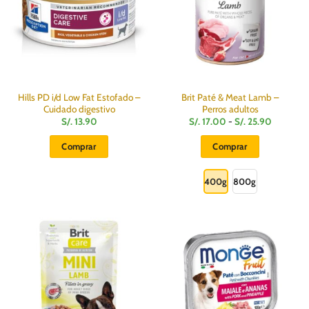
Hills PD i/d Low Fat Estofado –
Brit Paté & Meat Lamb –
Cuidado digestivo
Perros adultos
Rango
S/.
13.90
S/.
17.00
-
S/.
25.90
de
precios:
Comprar
Comprar
desde
S/.
Este
17.00
hasta
producto
400g
800g
S/.
25.90
tiene
múltiples
variantes.
Las
opciones
se
pueden
elegir