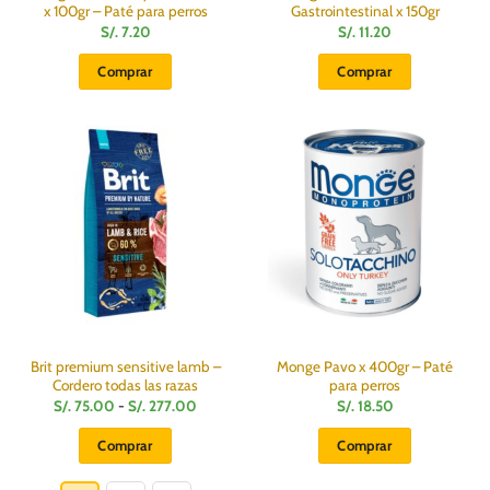
x 100gr – Paté para perros
Gastrointestinal x 150gr
S/.
7.20
S/.
11.20
Comprar
Comprar
Brit premium sensitive lamb –
Monge Pavo x 400gr – Paté
Cordero todas las razas
para perros
Rango
S/.
75.00
-
S/.
277.00
S/.
18.50
de
precios:
Comprar
Comprar
desde
S/.
Este
75.00
hasta