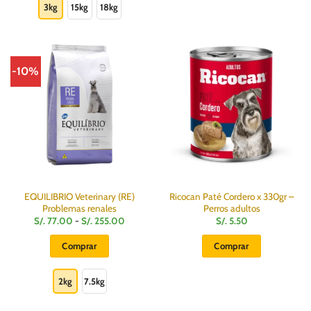
producto
3kg
15kg
18kg
S/.
277.00
tiene
múltiples
variantes.
Las
-10%
opciones
se
pueden
elegir
en
la
página
de
producto
EQUILIBRIO Veterinary (RE)
Ricocan Paté Cordero x 330gr –
Problemas renales
Perros adultos
Rango
S/.
77.00
-
S/.
255.00
S/.
5.50
de
precios:
Comprar
Comprar
desde
S/.
Este
77.00
hasta
producto
2kg
7.5kg
S/.
255.00
tiene
múltiples