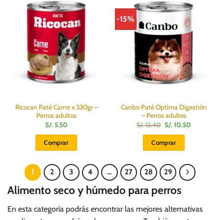
-15%
Ricocan Paté Carne x 330gr –
Canbo Paté Optima Digestión
Perros adultos
– Perros adultos
El
El
S/.
5.50
S/.
12.40
S/.
10.50
precio
precio
original
actual
Comprar
Comprar
era:
es:
S/.
S/.
12.40.
10.50.
1
2
3
4
…
27
28
29
Alimento seco y húmedo para perros
En esta categoría podrás encontrar las mejores alternativas