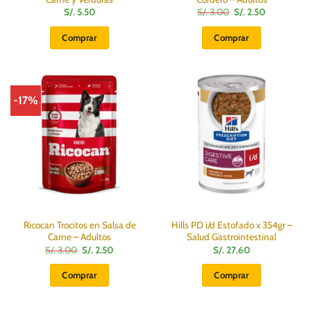
El
El
S/.
5.50
S/.
3.00
S/.
2.50
precio
precio
original
actual
Comprar
Comprar
era:
es:
S/.
S/.
3.00.
2.50.
-17%
Ricocan Trocitos en Salsa de
Hills PD i/d Estofado x 354gr –
Carne – Adultos
Salud Gastrointestinal
El
El
S/.
3.00
S/.
2.50
S/.
27.60
precio
precio
original
actual
Comprar
Comprar
era:
es:
S/.
S/.
3.00.
2.50.