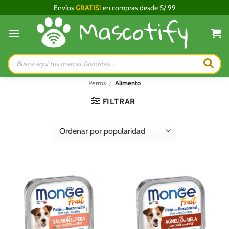
Saltar
Envíos
GRATIS!
en compras desde S/ 99
al
contenido
Búsqueda
de
productos
Perros
/
Alimento
FILTRAR