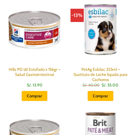
variantes.
Las
-13%
opciones
se
pueden
elegir
en
la
página
de
producto
Hills PD i/d Estofado x 156gr –
PetAg Esbilac 325ml –
Salud Gastrointestinal
Sustituto de Leche líquida para
Cachorros
El
El
S/.
13.90
S/.
40.00
S/.
35.00
precio
precio
original
actual
Comprar
Comprar
era:
es:
S/.
S/.
40.00.
35.00.