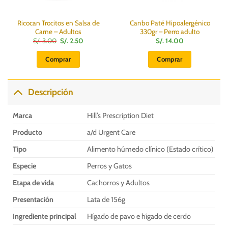
Ricocan Trocitos en Salsa de
Canbo Paté Hipoalergénico
Carne – Adultos
330gr – Perro adulto
El
El
S/.
3.00
S/.
2.50
S/.
14.00
precio
precio
original
actual
Comprar
Comprar
era:
es:
S/.
S/.
3.00.
2.50.
Descripción
Marca
Hill’s Prescription Diet
Producto
a/d Urgent Care
Tipo
Alimento húmedo clínico (Estado crítico)
Especie
Perros y Gatos
Etapa de vida
Cachorros y Adultos
Presentación
Lata de 156g
Ingrediente principal
Hígado de pavo e hígado de cerdo