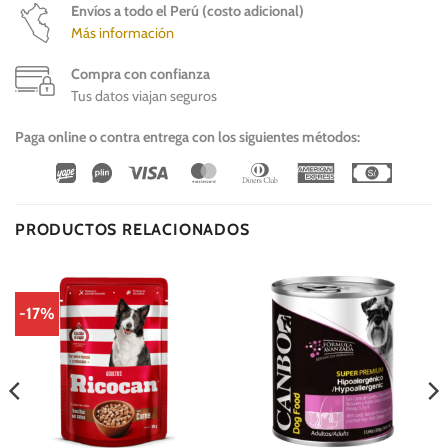
Envíos a todo el Perú (costo adicional)
Más información
Compra con confianza
Tus datos viajan seguros
Paga online o contra entrega con los siguientes métodos:
Wirecard
Vipps
Visa
MasterCard
Dinners
American
Cash
Club
Express
On
Delivery
PRODUCTOS RELACIONADOS
-17%