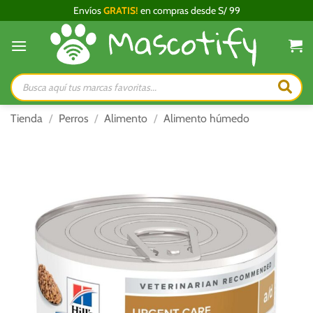
Saltar
Envíos
GRATIS!
en compras desde S/ 99
al
contenido
Búsqueda
de
productos
Tienda
/
Perros
/
Alimento
/
Alimento húmedo