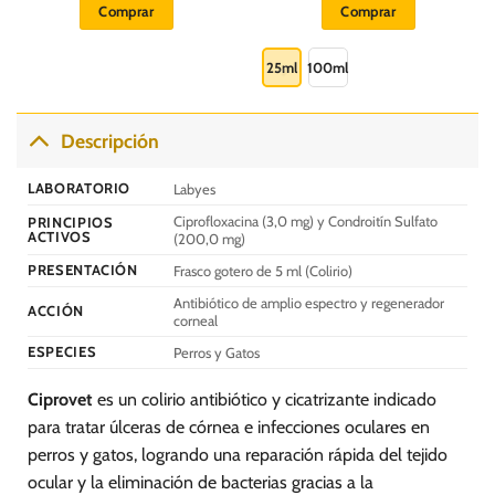
Comprar
Comprar
era:
es:
era:
es:
S/.
S/.
S/.
S/.
Este
110.00.
99.00.
80.00.
69.00.
producto
25ml
100ml
tiene
múltiples
variantes.
Descripción
Las
opciones
LABORATORIO
Labyes
se
Ciprofloxacina (3,0 mg) y Condroitín Sulfato
PRINCIPIOS
pueden
ACTIVOS
(200,0 mg)
elegir
PRESENTACIÓN
Frasco gotero de 5 ml (Colirio)
en
la
Antibiótico de amplio espectro y regenerador
ACCIÓN
página
corneal
de
ESPECIES
Perros y Gatos
producto
Ciprovet
es un colirio antibiótico y cicatrizante indicado
para tratar úlceras de córnea e infecciones oculares en
perros y gatos, logrando una reparación rápida del tejido
ocular y la eliminación de bacterias gracias a la