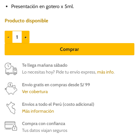
89.00.
78.00.
Presentación en gotero x 5ml.
Producto disponible
Ciprovet - Colirio antibiótico para perros y gatos cantidad
Comprar
Te llega mañana sábado
Lo necesitas hoy? Pide tu envío express,
más info
.
Envío gratis en compras desde S/ 99
Ver cobertura
Envíos a todo el Perú (costo adicional)
Más información
Compra con confianza
Tus datos viajan seguros