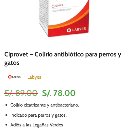
Ciprovet – Colirio antibiótico para perros y
gatos
Labyes
El
El
S/.
89.00
S/.
78.00
precio
precio
Colirio cicatrizante y antibacteriano.
original
actual
era:
es:
Indicado para perros y gatos.
S/.
S/.
Adiós a las Legañas Verdes