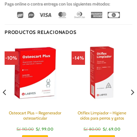
Paga online o contra entrega con los siguientes métodos:
Wirecard
Vipps
Visa
MasterCard
Dinners
American
Cash
Club
Express
On
Delivery
PRODUCTOS RELACIONADOS
-10%
-14%
Osteocart Plus – Regenerador
Otiflex Limpiador – Higiene
osteoarticular
oídos para perros y gatos
El
El
El
El
S/.
110.00
S/.
99.00
S/.
80.00
S/.
69.00
precio
precio
precio
precio
original
actual
original
actual