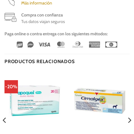
Más información
Compra con confianza
Tus datos viajan seguros
Paga online o contra entrega con los siguientes métodos:
Wirecard
Vipps
Visa
MasterCard
Dinners
American
Cash
Club
Express
On
Delivery
PRODUCTOS RELACIONADOS
-20%