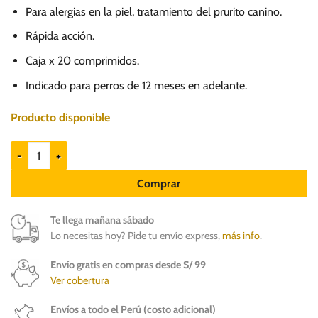
precio
precio
Para alergias en la piel, tratamiento del prurito canino.
original
actual
era:
es:
Rápida acción.
S/.
S/.
Caja x 20 comprimidos.
125.00.
84.90.
Indicado para perros de 12 meses en adelante.
Producto disponible
Oprurix 5.4mg para perros con alergias en la piel cantidad
Comprar
Te llega mañana sábado
Lo necesitas hoy? Pide tu envío express,
más info
.
Envío gratis en compras desde S/ 99
Ver cobertura
Envíos a todo el Perú (costo adicional)