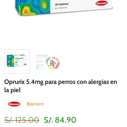
Oprurix 5.4mg para perros con alergias en
la piel
Biomont
El
El
S/.
125.00
S/.
84.90