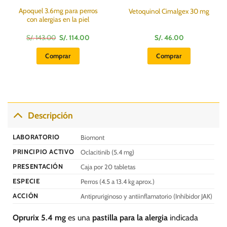
Apoquel 3.6mg para perros
Vetoquinol Cimalgex 30 mg
con alergias en la piel
El
El
S/.
143.00
S/.
114.00
S/.
46.00
precio
precio
original
actual
Comprar
Comprar
era:
es:
S/.
S/.
143.00.
114.00.
Descripción
LABORATORIO
Biomont
PRINCIPIO ACTIVO
Oclacitinib (5.4 mg)
PRESENTACIÓN
Caja por 20 tabletas
ESPECIE
Perros (4.5 a 13.4 kg aprox.)
ACCIÓN
Antipruriginoso y antiinflamatorio (Inhibidor JAK)
Oprurix 5.4 mg
es una
pastilla para la alergia
indicada