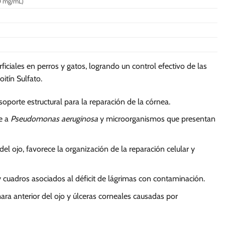
se
00 mg/mL)
pueden
elegir
en
la
página
iciales en perros y gatos, logrando un control efectivo de las
de
itín Sulfato.
producto
porte estructural para la reparación de la córnea.
e a
Pseudomonas aeruginosa
y microorganismos que presentan
l ojo, favorece la organización de la reparación celular y
y cuadros asociados al déficit de lágrimas con contaminación.
mara anterior del ojo y úlceras corneales causadas por