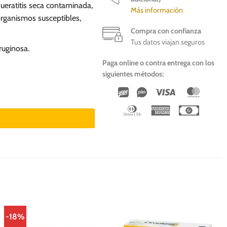
 queratitis seca contaminada,
Más información
rganismos susceptibles,
Compra con confianza
Tus datos viajan seguros
ruginosa.
Paga online o contra entrega con los
siguientes métodos:
Wirecard
Vipps
Visa
Master
Dinners
American
Cash
Club
Express
On
Deliver
-18%