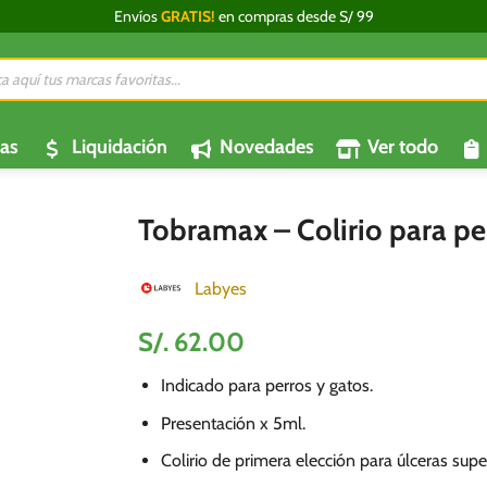
Envíos
GRATIS!
en compras desde S/ 99
da
os
as
Liquidación
Novedades
Ver todo
Tobramax – Colirio para pe
Labyes
S/.
62.00
Indicado para perros y gatos.
Presentación x 5ml.
Colirio de primera elección para úlceras super