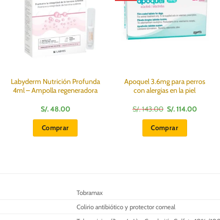
Labyderm Nutrición Profunda
Apoquel 3.6mg para perros
4ml – Ampolla regeneradora
con alergias en la piel
El
El
S/.
48.00
S/.
143.00
S/.
114.00
precio
precio
original
actual
Comprar
Comprar
era:
es:
S/.
S/.
143.00.
114.00.
Tobramax
Colirio antibiótico y protector corneal