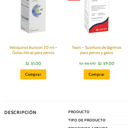
Vetoquinol Aurizon 20 ml –
Tears – Sustituto de lágrimas
Gotas óticas para perros
para perros y gatos
El
El
S/.
51.00
S/.
65.00
S/.
59.00
precio
precio
original
actual
Comprar
Comprar
era:
es:
S/.
S/.
65.00.
59.00.
PRODUCTO
DESCRIPCIÓN
TIPO DE PRODUCTO