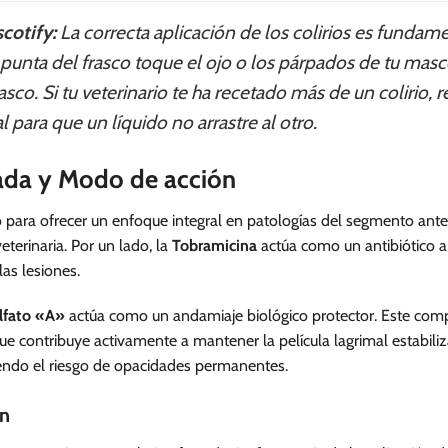
cotify:
La correcta aplicación de los colirios es fundam
a punta del frasco toque el ojo o los párpados de tu mas
sco. Si tu veterinario te ha recetado más de un colirio,
 para que un líquido no arrastre al otro.
lada y Modo de acción
para ofrecer un enfoque integral en patologías del segmento anter
terinaria. Por un lado, la
Tobramicina
actúa como un antibiótico a
as lesiones.
lfato «A»
actúa como un andamiaje biológico protector. Este compo
que contribuye activamente a mantener la película lagrimal estabili
ndo el riesgo de opacidades permanentes.
ón