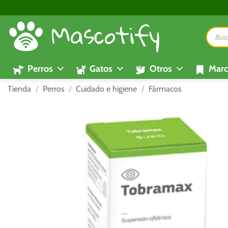
Saltar
al
Búsque
contenido
de
product
Perros
Gatos
Otros
Marc
Tienda
/
Perros
/
Cuidado e higiene
/
Fármacos