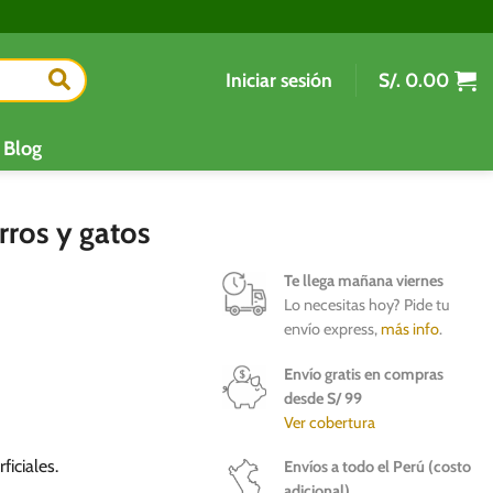
Iniciar sesión
S/.
0.00
Blog
rros y gatos
Te llega mañana viernes
Lo necesitas hoy? Pide tu
envío express,
más info
.
Envío gratis en compras
desde S/ 99
Ver cobertura
ficiales.
Envíos a todo el Perú (costo
adicional)