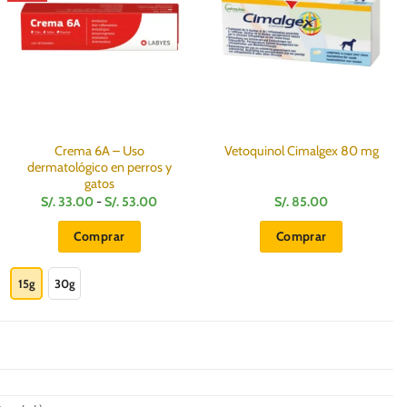
Crema 6A – Uso
Vetoquinol Cimalgex 80 mg
dermatológico en perros y
gatos
Rango
S/.
33.00
-
S/.
53.00
S/.
85.00
de
precios:
Comprar
Comprar
desde
S/.
Este
33.00
hasta
producto
15g
30g
S/.
53.00
tiene
múltiples
variantes.
Las
opciones