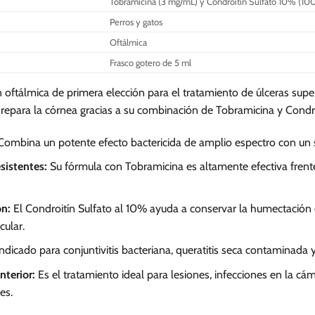
Tobramicina (3 mg/mL) y Condroitín Sulfato 10% (1
Perros y gatos
Oftálmica
Frasco gotero de 5 ml
 oftálmica de primera elección para el tratamiento de úlceras superf
 repara la córnea gracias a su combinación de Tobramicina y Condro
ombina un potente efecto bactericida de amplio espectro con un so
sistentes:
Su fórmula con Tobramicina es altamente efectiva frent
ón:
El Condroitín Sulfato al 10% ayuda a conservar la humectación de
cular.
ndicado para conjuntivitis bacteriana, queratitis seca contaminada 
terior:
Es el tratamiento ideal para lesiones, infecciones en la cá
es.