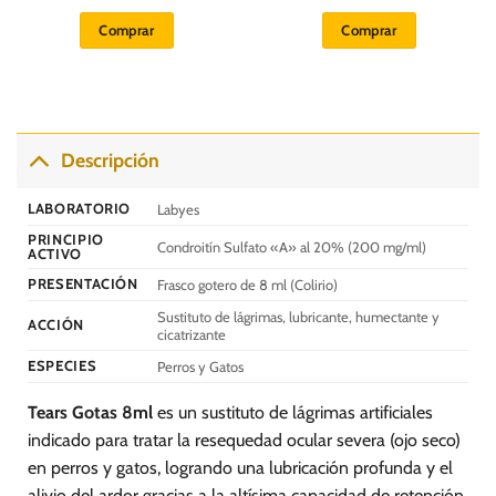
precio
precio
original
actual
Comprar
Comprar
era:
es:
S/.
S/.
100.00.
75.00.
Descripción
LABORATORIO
Labyes
PRINCIPIO
Condroitín Sulfato «A» al 20% (200 mg/ml)
ACTIVO
PRESENTACIÓN
Frasco gotero de 8 ml (Colirio)
Sustituto de lágrimas, lubricante, humectante y
ACCIÓN
cicatrizante
ESPECIES
Perros y Gatos
Tears Gotas 8ml
es un sustituto de lágrimas artificiales
indicado para tratar la resequedad ocular severa (ojo seco)
en perros y gatos, logrando una lubricación profunda y el
alivio del ardor gracias a la altísima capacidad de retención