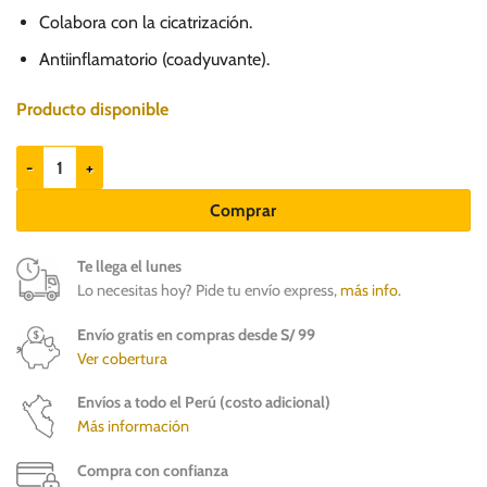
65.00.
59.00.
Colabora con la cicatrización.
Antiinflamatorio (coadyuvante).
Producto disponible
Tears - Sustituto de lágrimas para perros y gatos cantidad
Comprar
Te llega el lunes
Lo necesitas hoy? Pide tu envío express,
más info
.
Envío gratis en compras desde S/ 99
Ver cobertura
Envíos a todo el Perú (costo adicional)
Más información
Compra con confianza