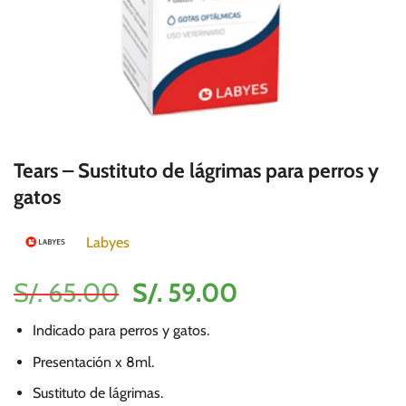
Tears – Sustituto de lágrimas para perros y
gatos
Labyes
El
El
S/.
65.00
S/.
59.00
precio
precio
Indicado para perros y gatos.
original
actual
era:
es:
Presentación x 8ml.
S/.
S/.
Sustituto de lágrimas.