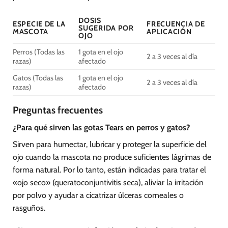
DOSIS
ESPECIE DE LA
FRECUENCIA DE
SUGERIDA POR
MASCOTA
APLICACIÓN
OJO
Perros (Todas las
1 gota en el ojo
2 a 3 veces al día
razas)
afectado
Gatos (Todas las
1 gota en el ojo
2 a 3 veces al día
razas)
afectado
Preguntas frecuentes
¿Para qué sirven las gotas Tears en perros y gatos?
Sirven para humectar, lubricar y proteger la superficie del
ojo cuando la mascota no produce suficientes lágrimas de
forma natural. Por lo tanto, están indicadas para tratar el
«ojo seco» (queratoconjuntivitis seca), aliviar la irritación
por polvo y ayudar a cicatrizar úlceras corneales o
rasguños.