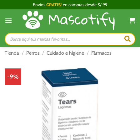
Saltar
Envíos
GRATIS!
en compras desde S/ 99
al
contenido
Búsqueda
de
productos
Tienda
/
Perros
/
Cuidado e higiene
/
Fármacos
-9%