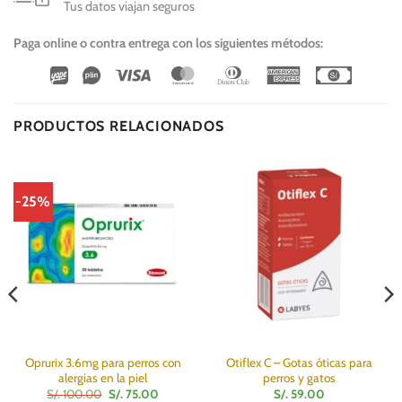
Tus datos viajan seguros
Paga online o contra entrega con los siguientes métodos:
Wirecard
Vipps
Visa
MasterCard
Dinners
American
Cash
Club
Express
On
Delivery
PRODUCTOS RELACIONADOS
-25%
Oprurix 3.6mg para perros con
Otiflex C – Gotas óticas para
alergias en la piel
perros y gatos
El
El
S/.
100.00
S/.
75.00
S/.
59.00