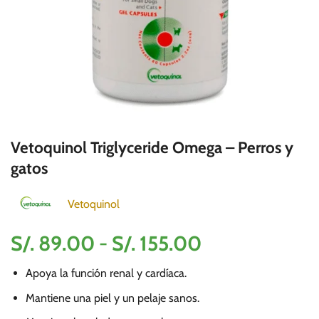
Vetoquinol Triglyceride Omega – Perros y
gatos
Vetoquinol
Rango
S/.
89.00
-
S/.
155.00
de
Apoya la función renal y cardíaca.
precios:
desde
Mantiene una piel y un pelaje sanos.