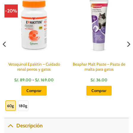
-20%
Vetoquinol Epakitin – Cuidado
Beaphar Malt Paste – Pasta de
renal perros y gatos
malta para gatos
Rango
S/.
89.00
-
S/.
169.00
S/.
36.00
de
precios:
Comprar
Comprar
desde
S/.
Este
89.00
hasta
producto
60g
180g
S/.
169.00
tiene
múltiples
variantes.
Descripción
Las