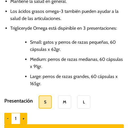
S/.
Mantiene la salud en general.
89.00
Los ácidos grasos omega-3 también pueden ayudar a la
hasta
salud de las articulaciones.
S/.
Trigliceryde Omega está dispinible en 3 presentaciones:
155.00
Small: gatos y perros de razas pequeñas, 60
cápsulas x 62gr.
Medium: perros de razas medianas, 60 cápsulas
x 91gr.
Large: perros de razas grandes, 60 cápsulas x
165gr.
Presentación
S
M
L
Vetoquinol Triglyceride Omega - Perros y gatos cantidad