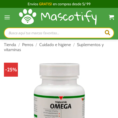
Saltar
Envíos
GRATIS!
en compras desde S/ 99
al
contenido
Búsqueda
de
productos
Tienda
/
Perros
/
Cuidado e higiene
/
Suplementos y
vitaminas
-25%