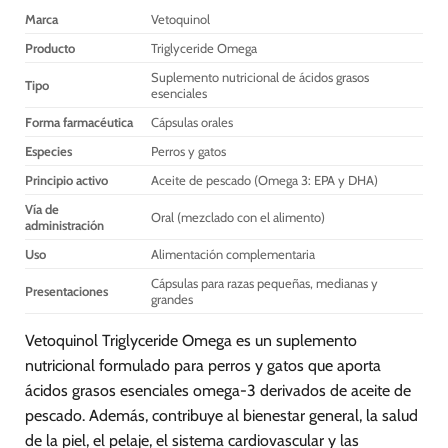
opciones
Marca
Vetoquinol
se
Producto
Triglyceride Omega
pueden
elegir
Suplemento nutricional de ácidos grasos
Tipo
esenciales
en
la
Forma farmacéutica
Cápsulas orales
página
Especies
Perros y gatos
de
producto
Principio activo
Aceite de pescado (Omega 3: EPA y DHA)
Vía de
Oral (mezclado con el alimento)
administración
Uso
Alimentación complementaria
Cápsulas para razas pequeñas, medianas y
Presentaciones
grandes
Vetoquinol Triglyceride Omega es un suplemento
nutricional formulado para perros y gatos que aporta
ácidos grasos esenciales omega-3 derivados de aceite de
pescado. Además, contribuye al bienestar general, la salud
de la piel, el pelaje, el sistema cardiovascular y las