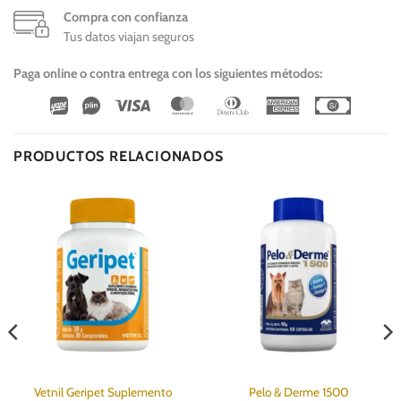
Compra con confianza
Tus datos viajan seguros
Paga online o contra entrega con los siguientes métodos:
Wirecard
Vipps
Visa
MasterCard
Dinners
American
Cash
Club
Express
On
Delivery
PRODUCTOS RELACIONADOS
Vetnil Geripet Suplemento
Pelo & Derme 1500