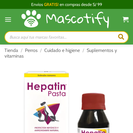
Saltar
Envíos
GRATIS!
en compras desde S/ 99
al
contenido
Búsqueda
de
productos
Tienda
/
Perros
/
Cuidado e higiene
/
Suplementos y
vitaminas