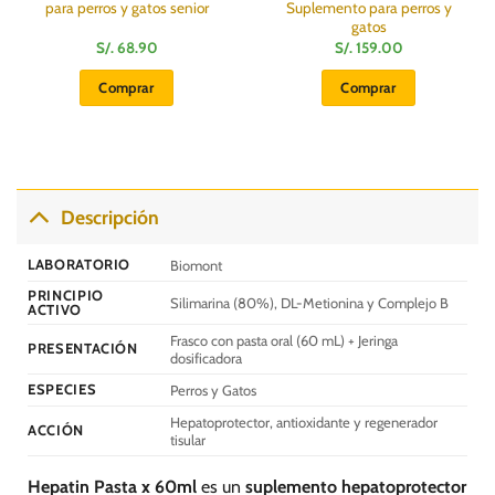
para perros y gatos senior
Suplemento para perros y
gatos
S/.
68.90
S/.
159.00
Comprar
Comprar
Descripción
LABORATORIO
Biomont
PRINCIPIO
Silimarina (80%), DL-Metionina y Complejo B
ACTIVO
Frasco con pasta oral (60 mL) + Jeringa
PRESENTACIÓN
dosificadora
ESPECIES
Perros y Gatos
Hepatoprotector, antioxidante y regenerador
ACCIÓN
tisular
Hepatin Pasta x 60ml
es un
suplemento hepatoprotector