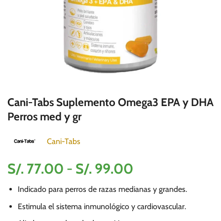
Cani-Tabs Suplemento Omega3 EPA y DHA
Perros med y gr
Cani-Tabs
Rango
S/.
77.00
-
S/.
99.00
de
Indicado para perros de razas medianas y grandes.
precios:
desde
Estimula el sistema inmunológico y cardiovascular.