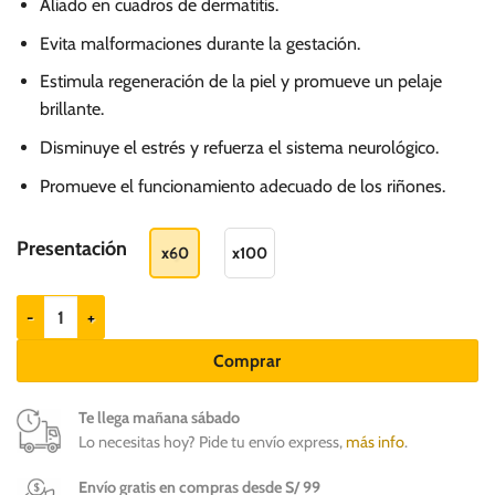
S/.
Aliado en cuadros de dermatitis.
77.00
Evita malformaciones durante la gestación.
hasta
Estimula regeneración de la piel y promueve
un pelaje
S/.
brillante.
99.00
Disminuye el estrés y r
efuerza el sistema neurológico.
Promueve el funcionamiento adecuado de los riñones.
Presentación
x60
x100
Cani-Tabs Suplemento Omega3 EPA y DHA Perros med y gr cantidad
Comprar
Te llega mañana sábado
Lo necesitas hoy? Pide tu envío express,
más info
.
Envío gratis en compras desde S/ 99