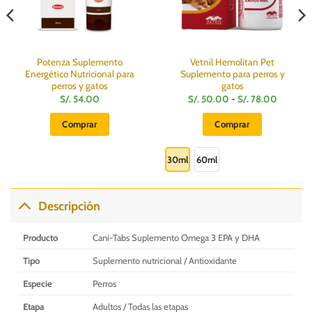
Potenza Suplemento
Vetnil Hemolitan Pet
Energético Nutricional para
Suplemento para perros y
perros y gatos
gatos
Rango
S/.
54.00
S/.
50.00
-
S/.
78.00
de
precios:
Comprar
Comprar
desde
S/.
Este
50.00
hasta
producto
30ml
60ml
S/.
78.00
tiene
múltiples
variantes.
Descripción
Las
opciones
Producto
Cani-Tabs Suplemento Omega 3 EPA y DHA
se
pueden
Tipo
Suplemento nutricional / Antioxidante
elegir
Especie
Perros
en
la
Etapa
Adultos / Todas las etapas