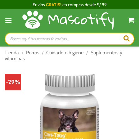
Saltar
Envíos
GRATIS!
en compras desde S/ 99
al
contenido
Búsqueda
de
productos
Tienda
/
Perros
/
Cuidado e higiene
/
Suplementos y
vitaminas
-29%