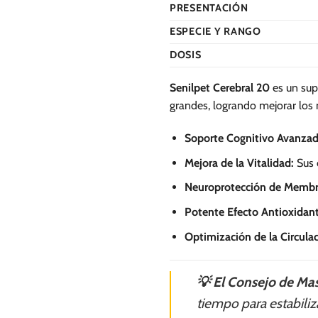
se
se
PRESENTACIÓN
pueden
pueden
ESPECIE Y RANGO
elegir
elegir
en
en
DOSIS
la
la
página
página
Senilpet Cerebral 20
es un supl
de
de
grandes, logrando mejorar los n
producto
producto
Soporte Cognitivo Avanzad
Mejora de la Vitalidad:
Sus 
Neuroprotección de Membr
Potente Efecto Antioxidant
Optimización de la Circulac
💡 El Consejo de Mas
tiempo para estabili