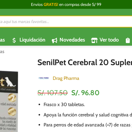
Envíos
GRATIS!
en compras desde S/ 99
da
os
as
Liquidación
Novedades
Ver todo
as
SenilPet Cerebral 20 Suple
Drag Pharma
El
El
S/.
107.50
S/.
96.80
precio
precio
Frasco x 30 tabletas.
original
actual
era:
es:
Apoya la función cerebral y salud cognitiva 
S/.
S/.
Para perros de edad avanzada (+7) de razas 
107.50.
96.80.