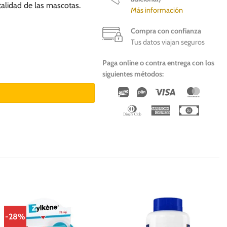
talidad de las mascotas.
Más información
Compra con confianza
Tus datos viajan seguros
Paga online o contra entrega con los
 cantidad
siguientes métodos:
Wirecard
Vipps
Visa
Master
Dinners
American
Cash
Club
Express
On
Deliver
-28%