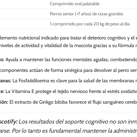
Comprimido oral palatable
Perros senior (+7 años) de razas grandes
1 comprimido por cada 20 kg de peso al día
emento nutricional indicado para tratar el deterioro cognitivo y e
iveles de actividad y vitalidad de la mascota gracias a su fórmula 
o:
Ayuda a mantener las funciones mentales agudas, combatiendo l
componentes actúan de forma sinérgica para devolver al perro seni
anas:
La Fosfatidilserina es clave para la salud de las membranas n
e:
La Vitamina E protege el tejido nervioso frente al estrés oxidativ
ión:
El extracto de Ginkgo biloba favorece el flujo sanguíneo cereb
cotify:
Los resultados del soporte cognitivo no son inm
zarse. Por lo tanto es fundamental mantener la administ