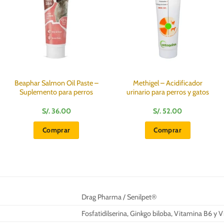
Beaphar Salmon Oil Paste –
Methigel – Acidificador
Suplemento para perros
urinario para perros y gatos
S/.
36.00
S/.
52.00
Comprar
Comprar
Drag Pharma / Senilpet®
Fosfatidilserina, Ginkgo biloba, Vitamina B6 y 