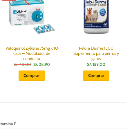
Vetoquinol Zylkene 75mg x 10
Pelo & Derme 1500
caps – Modulador de
Suplemento para perros y
conducta
gatos
El
El
S/.
40.00
S/.
28.90
S/.
159.00
precio
precio
original
actual
Comprar
Comprar
era:
es:
S/.
S/.
40.00.
28.90.
Vitamina E