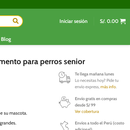
Iniciar sesión
S/.
0.00
Blog
mento para perros senior
Te llega mañana lunes
Lo necesitas hoy? Pide tu
envío express,
más info
.
Envío gratis en compras
desde S/ 99
Ver cobertura
de su mascota.
grandes.
Envíos a todo el Perú (costo
adicional)