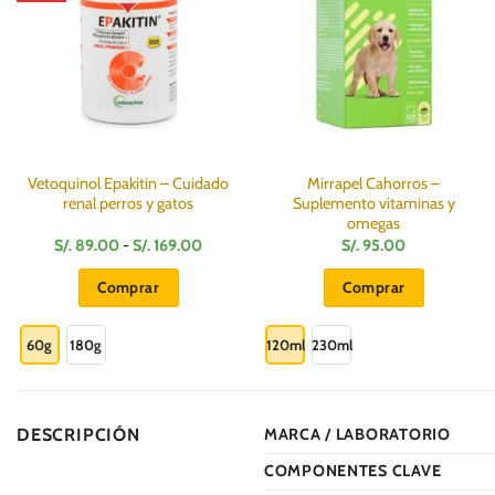
Vetoquinol Epakitin – Cuidado
Mirrapel Cahorros –
renal perros y gatos
Suplemento vitaminas y
omegas
Rango
S/.
89.00
-
S/.
169.00
S/.
95.00
de
precios:
Comprar
Comprar
desde
S/.
Este
Este
89.00
hasta
producto
producto
60g
180g
120ml
230ml
S/.
169.00
tiene
tiene
múltiples
múltiples
variantes.
variantes.
DESCRIPCIÓN
MARCA / LABORATORIO
Las
Las
opciones
opciones
COMPONENTES CLAVE