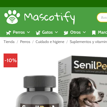
Saltar
al
Búsque
contenido
de
product
Perros
Gatos
Otros
Marc
Tienda
/
Perros
/
Cuidado e higiene
/
Suplementos y vitamin
-10%