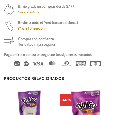
Envío gratis en compras desde S/ 99
Ver cobertura
Envíos a todo el Perú (costo adicional)
Más información
Compra con confianza
Tus datos viajan seguros
Paga online o contra entrega con los siguientes métodos:
Wirecard
Vipps
Visa
MasterCard
Dinners
American
Cash
Club
Express
On
Delivery
PRODUCTOS RELACIONADOS
-46%