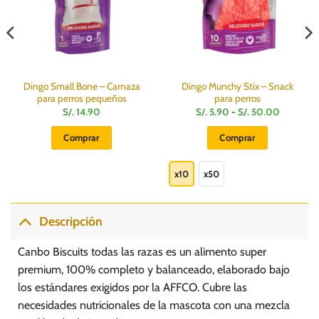
Dingo Small Bone – Carnaza
Dingo Munchy Stix – Snack
para perros pequeños
para perros
Rango
S/.
14.90
S/.
5.90
-
S/.
50.00
de
precios:
Comprar
Comprar
desde
S/.
Este
5.90
hasta
producto
x10
x50
S/.
50.00
tiene
múltiples
variantes.
Descripción
Las
opciones
Canbo Biscuits todas las razas es un alimento super
se
premium, 100% completo y balanceado, elaborado bajo
pueden
los estándares exigidos por la AFFCO. Cubre las
elegir
necesidades nutricionales de la mascota con una mezcla
en