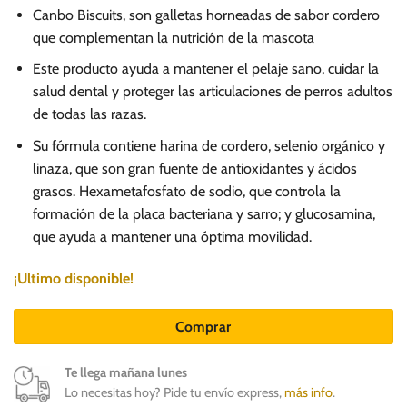
precio
precio
Canbo Biscuits, son galletas horneadas de sabor cordero
original
actual
que complementan la nutrición de la mascota
era:
es:
Este producto ayuda a mantener el pelaje sano, cuidar la
S/.
S/.
salud dental y proteger las articulaciones de perros adultos
15.50.
14.50.
de todas las razas.
Su fórmula contiene harina de cordero, selenio orgánico y
linaza, que son gran fuente de antioxidantes y ácidos
grasos. Hexametafosfato de sodio, que controla la
formación de la placa bacteriana y sarro; y glucosamina,
que ayuda a mantener una óptima movilidad.
¡Ultimo disponible!
Comprar
Te llega mañana lunes
Lo necesitas hoy? Pide tu envío express,
más info
.