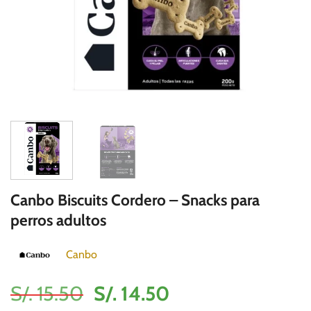
Canbo Biscuits Cordero – Snacks para
perros adultos
Canbo
El
El
S/.
15.50
S/.
14.50