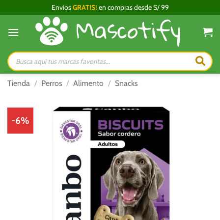
Saltar
Envíos
GRATIS!
en compras desde S/ 99
al
contenido
Búsqueda
de
productos
Tienda
/
Perros
/
Alimento
/
Snacks
-6%