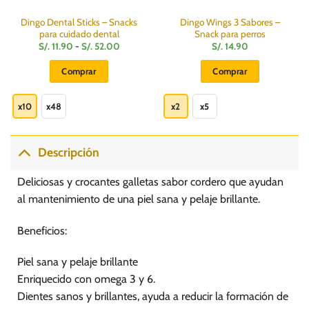
Dingo Dental Sticks – Snacks
Dingo Wings 3 Sabores –
para cuidado dental
Snack para perros
Rango
S/.
11.90
-
S/.
52.00
S/.
14.90
de
precios:
Comprar
Comprar
desde
S/.
Este
Este
11.90
hasta
producto
producto
x10
x48
x2
x5
S/.
52.00
tiene
tiene
múltiples
múltiples
variantes.
variantes.
Descripción
Las
Las
opciones
opciones
Deliciosas y crocantes galletas sabor cordero que ayudan
se
se
al mantenimiento de una piel sana y pelaje brillante.
pueden
pueden
elegir
elegir
Beneficios:
en
en
la
la
Piel sana y pelaje brillante
página
página
de
de
Enriquecido con omega 3 y 6.
producto
producto
Dientes sanos y brillantes, ayuda a reducir la formación de