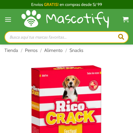
Saltar
Envíos
GRATIS!
en compras desde S/ 99
al
contenido
Búsqueda
de
productos
Tienda
/
Perros
/
Alimento
/
Snacks