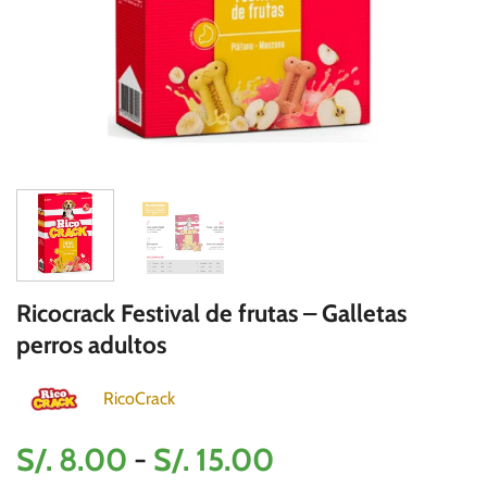
Ricocrack Festival de frutas – Galletas
perros adultos
RicoCrack
Rango
S/.
8.00
-
S/.
15.00