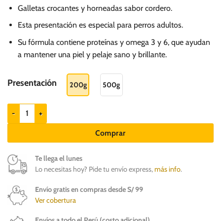
de
Galletas crocantes y horneadas sabor cordero.
precios:
desde
Esta presentación es especial para perros adultos.
S/.
Su fórmula contiene proteínas y omega 3 y 6, que ayudan
8.00
a mantener una piel y pelaje sano y brillante.
hasta
S/.
Presentación
200g
500g
15.00
Ricocrack Festival de frutas - Galletas perros adultos cantidad
Comprar
Te llega el lunes
Lo necesitas hoy? Pide tu envío express,
más info
.
Envío gratis en compras desde S/ 99
Ver cobertura
Envíos a todo el Perú (costo adicional)