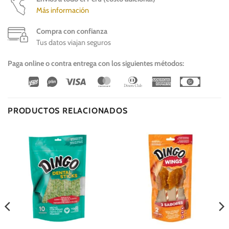
Más información
Compra con confianza
Tus datos viajan seguros
Paga online o contra entrega con los siguientes métodos:
Wirecard
Vipps
Visa
MasterCard
Dinners
American
Cash
Club
Express
On
Delivery
PRODUCTOS RELACIONADOS