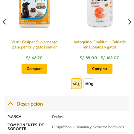
Vetnil Geripet Suplemento
Vetoquinol Epakitin – Cuidado
para perros y gatos senior
renal perros y gatos
Rango
S/.
68.90
S/.
89.00
-
S/.
169.00
de
:
precios:
Comprar
Comprar
desde
S/.
Este
89.00
hasta
producto
60g
180g
S/.
169.00
tiene
múltiples
variantes.
Descripción
Las
opciones
MARCA
Dolfos
se
COMPONENTES DE
pueden
L-Triptófano, L-Teanina y extractos botánicos
SOPORTE
elegir