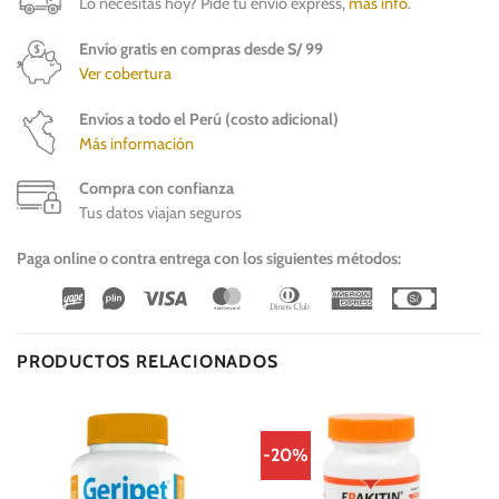
Lo necesitas hoy? Pide tu envío express,
más info
.
Envío gratis en compras desde S/ 99
Ver cobertura
Envíos a todo el Perú (costo adicional)
Más información
Compra con confianza
Tus datos viajan seguros
Paga online o contra entrega con los siguientes métodos:
Wirecard
Vipps
Visa
MasterCard
Dinners
American
Cash
Club
Express
On
Delivery
PRODUCTOS RELACIONADOS
-20%