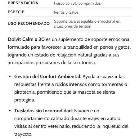
PRESENTACIÓN
Frasco con 30 comprimidos
en
la
ESPECIE
Perros y Gatos
página
Soporte para el equilibrio emocional en
USO RECOMENDADO
de
situaciones de tensión
producto
Dolvit Calm x 30
es un suplemento de soporte emocional
formulado para favorecer la tranquilidad en perros y gatos,
logrando un estado de relajación natural gracias a sus
aminoácidos precursores de la serotonina.
Gestión del Confort Ambiental:
Ayuda a suavizar las
respuestas frente a ruidos intensos como tormentas o
pirotecnia, permitiendo que la mascota se sienta
protegida.
Traslados sin Incomodidad:
Favorece un
comportamiento calmado durante viajes en auto o
visitas al centro veterinario, reduciendo la inquietud del
trayecto.