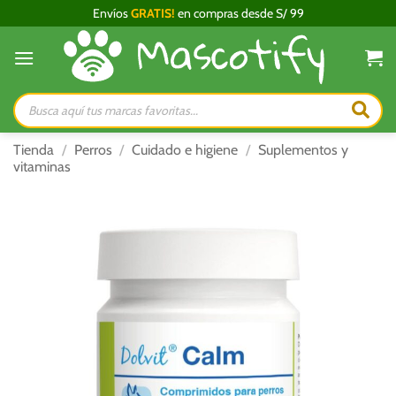
Saltar
Envíos
GRATIS!
en compras desde S/ 99
al
contenido
Búsqueda
de
productos
Tienda
/
Perros
/
Cuidado e higiene
/
Suplementos y
vitaminas