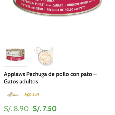
Applaws Pechuga de pollo con pato –
Gatos adultos
Applaws
El
El
S/.
8.90
S/.
7.50