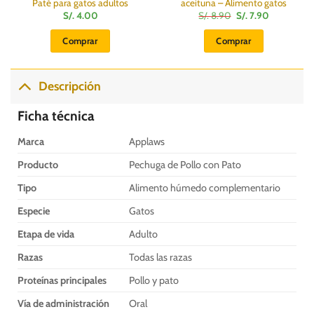
Paté para gatos adultos
aceituna – Alimento gatos
El
El
S/.
4.00
S/.
8.90
S/.
7.90
precio
precio
original
actual
Comprar
Comprar
era:
es:
S/.
S/.
8.90.
7.90.
Descripción
Ficha técnica
Marca
Applaws
Producto
Pechuga de Pollo con Pato
Tipo
Alimento húmedo complementario
Especie
Gatos
Etapa de vida
Adulto
Razas
Todas las razas
Proteínas principales
Pollo y pato
Vía de administración
Oral