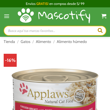
Saltar
Envíos
GRATIS!
en compras desde S/ 99
al
contenido
Búsqueda
de
productos
Tienda
/
Gatos
/
Alimento
/
Alimento húmedo
-16%