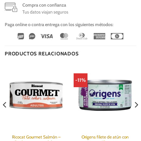
Compra con confianza
Tus datos viajan seguros
Paga online o contra entrega con los siguientes métodos:
Wirecard
Vipps
Visa
MasterCard
Dinners
American
Cash
Club
Express
On
Delivery
PRODUCTOS RELACIONADOS
-11%
Ricocat Gourmet Salmón –
Origens filete de atún con