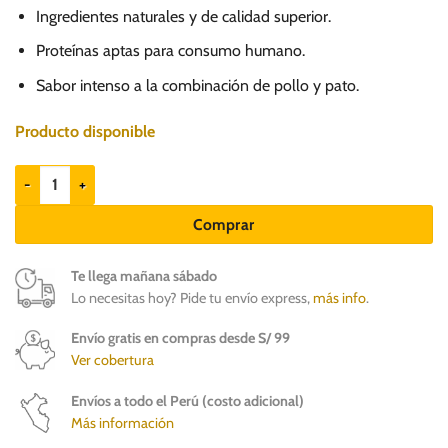
precio
precio
Ingredientes naturales y de calidad superior.
original
actual
era:
es:
Proteínas aptas para consumo humano.
S/.
S/.
Sabor intenso a la combinación de pollo y pato.
8.90.
7.50.
Producto disponible
Applaws Pechuga de pollo con pato - Gatos adultos cantidad
Comprar
Te llega mañana sábado
Lo necesitas hoy? Pide tu envío express,
más info
.
Envío gratis en compras desde S/ 99
Ver cobertura
Envíos a todo el Perú (costo adicional)
Más información