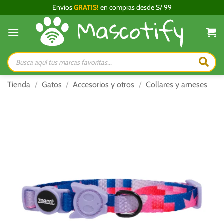
Saltar
Envíos
GRATIS!
en compras desde S/ 99
al
contenido
Búsqueda
de
productos
Tienda
/
Gatos
/
Accesorios y otros
/
Collares y arneses