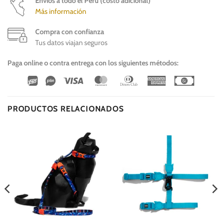
Envíos a todo el Perú (costo adicional)
Más información
Compra con confianza
Tus datos viajan seguros
Paga online o contra entrega con los siguientes métodos:
Wirecard
Vipps
Visa
MasterCard
Dinners
American
Cash
Club
Express
On
Delivery
PRODUCTOS RELACIONADOS