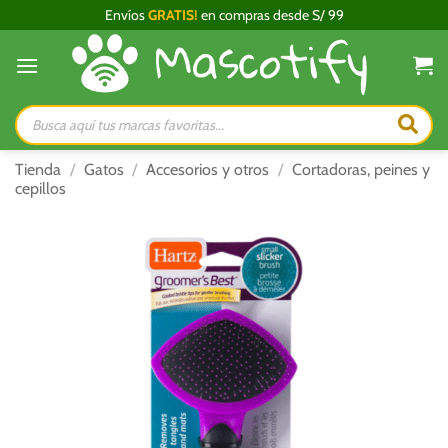
Saltar
Envíos
GRATIS!
en compras desde S/ 99
al
contenido
Búsqueda
de
productos
Tienda
/
Gatos
/
Accesorios y otros
/
Cortadoras, peines y
cepillos