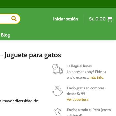
Iniciar sesión
S/.
0.00
Blog
l – Juguete para gatos
Te llega el lunes
Lo necesitas hoy? Pide tu
envío express,
más info
.
Envío gratis en compras
desde S/ 99
Ver cobertura
ra mayor diversidad de
Envíos a todo el Perú (costo
adicional)