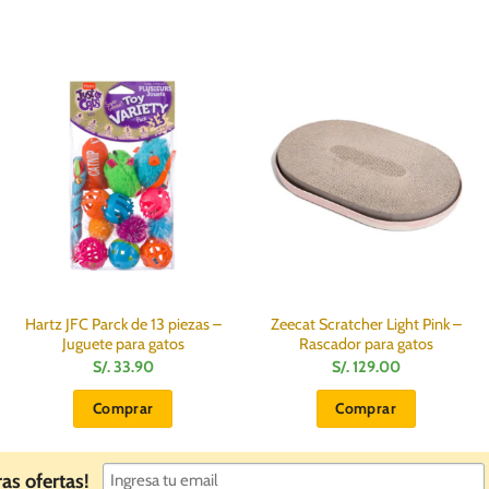
Hartz JFC Parck de 13 piezas –
Zeecat Scratcher Light Pink –
Juguete para gatos
Rascador para gatos
S/.
33.90
S/.
129.00
Comprar
Comprar
ras ofertas!