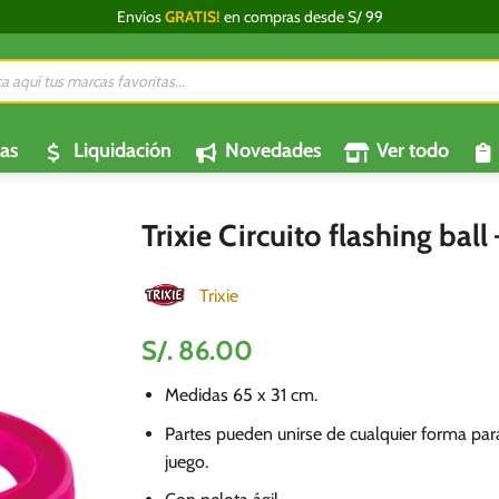
Envíos
GRATIS!
en compras desde S/ 99
da
os
as
Liquidación
Novedades
Ver todo
Trixie Circuito flashing bal
Trixie
S/.
86.00
Medidas 65 x 31 cm.
Partes pueden unirse de cualquier forma pa
juego.