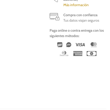
Más información
Compra con confianza
Tus datos viajan seguros
Paga online o contra entrega con los
siguientes métodos:
Wirecard
Vipps
Visa
Master
Dinners
American
Cash
Club
Express
On
Deliver