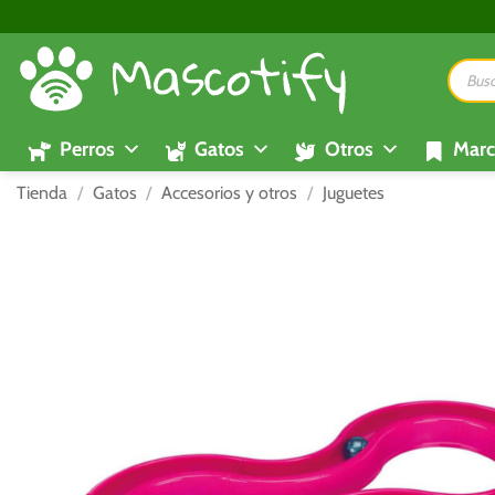
Saltar
al
Búsque
contenido
de
product
Perros
Gatos
Otros
Marc
Tienda
/
Gatos
/
Accesorios y otros
/
Juguetes