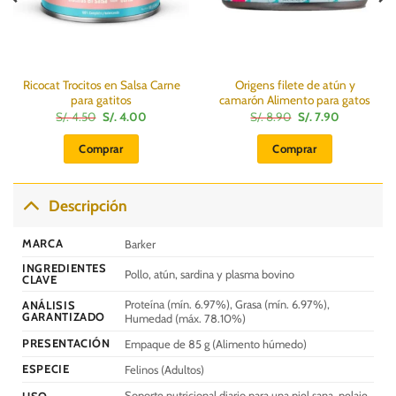
Ricocat Trocitos en Salsa Carne
Origens filete de atún y
para gatitos
camarón Alimento para gatos
El
El
El
El
S/.
4.50
S/.
4.00
S/.
8.90
S/.
7.90
precio
precio
precio
precio
original
actual
original
actual
Comprar
Comprar
era:
es:
era:
es:
S/.
S/.
S/.
S/.
4.50.
4.00.
8.90.
7.90.
Descripción
MARCA
Barker
INGREDIENTES
Pollo, atún, sardina y plasma bovino
CLAVE
Proteína (mín. 6.97%), Grasa (mín. 6.97%),
ANÁLISIS
GARANTIZADO
Humedad (máx. 78.10%)
PRESENTACIÓN
Empaque de 85 g (Alimento húmedo)
ESPECIE
Felinos (Adultos)
Soporte nutricional diario para una piel sana, pelaje