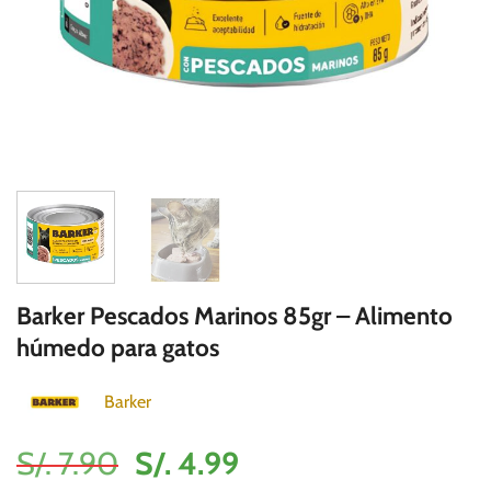
Barker Pescados Marinos 85gr – Alimento
húmedo para gatos
Barker
El
El
S/.
7.90
S/.
4.99