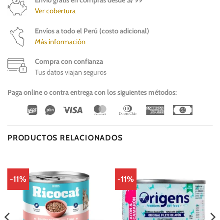
Ver cobertura
Envíos a todo el Perú (costo adicional)
Más información
Compra con confianza
Tus datos viajan seguros
Paga online o contra entrega con los siguientes métodos:
Wirecard
Vipps
Visa
MasterCard
Dinners
American
Cash
Club
Express
On
Delivery
PRODUCTOS RELACIONADOS
-11%
-11%