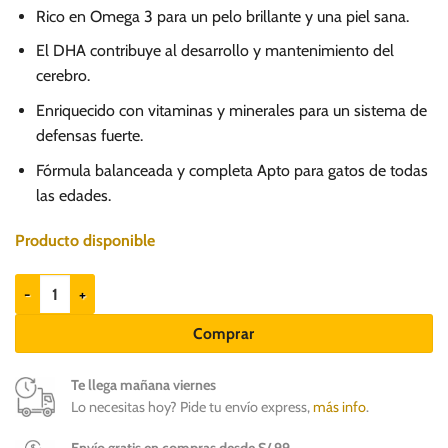
precio
precio
Rico en Omega 3 para un pelo brillante y una piel sana.
original
actual
era:
es:
El DHA contribuye al desarrollo y mantenimiento del
cerebro.
S/.
S/.
7.90.
4.99.
Enriquecido con vitaminas y minerales para un sistema de
defensas fuerte.
Fórmula balanceada y completa Apto para gatos de todas
las edades.
Producto disponible
Barker Pescados Marinos 85gr - Alimento húmedo para gatos cantidad
Comprar
Te llega mañana viernes
Lo necesitas hoy? Pide tu envío express,
más info
.
Envío gratis en compras desde S/ 99