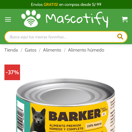
Saltar
Envíos
GRATIS!
en compras desde S/ 99
al
contenido
Búsqueda
de
productos
Tienda
/
Gatos
/
Alimento
/
Alimento húmedo
-37%