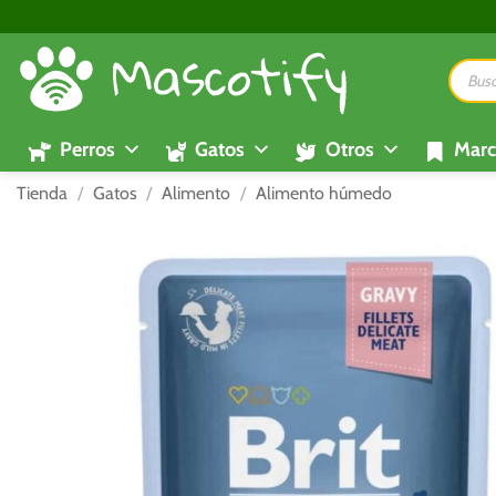
Saltar
al
Búsque
contenido
de
product
Perros
Gatos
Otros
Marc
Tienda
/
Gatos
/
Alimento
/
Alimento húmedo