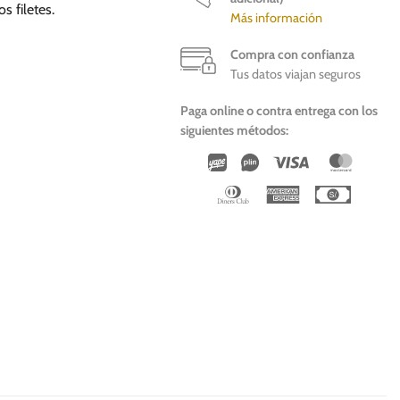
 filetes.
Más información
Compra con confianza
Tus datos viajan seguros
Paga online o contra entrega con los
siguientes métodos:
Wirecard
Vipps
Visa
Master
Dinners
American
Cash
Club
Express
On
Deliver