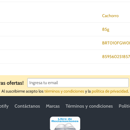
Cachorro
85g
BRT010FGW0
85956025185
ras ofertas!
Al suscribirme acepto los
términos y condiciones
y la
política de privacidad
.
otify
Contáctanos
Marcas
Términos y condiciones
Polít