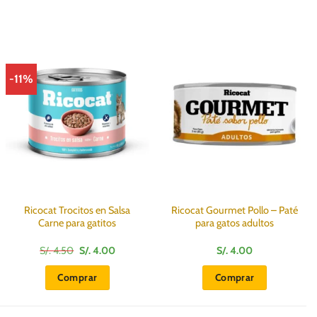
-11%
Ricocat Trocitos en Salsa
Ricocat Gourmet Pollo – Paté
Carne para gatitos
para gatos adultos
El
El
S/.
4.50
S/.
4.00
S/.
4.00
precio
precio
original
actual
Comprar
Comprar
era:
es:
S/.
S/.
4.50.
4.00.