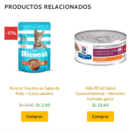
PRODUCTOS RELACIONADOS
-17%
Ricocat Trocitos en Salsa de
Hills PD i/d Salud
Pollo – Gatos adultos
Gastrointestinal – Alimento
húmedo gatos
El
El
S/.
3.00
S/.
2.50
S/.
25.60
precio
precio
original
actual
Comprar
Comprar
era:
es:
S/.
S/.
3.00.
2.50.