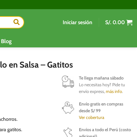
Iniciar sesión
S/.
0.00
Blog
lo en Salsa – Gatitos
Te llega mañana sábado
Lo necesitas hoy? Pide tu
envío express,
más info
.
Envío gratis en compras
desde S/ 99
Ver cobertura
chorros.
ara gatitos.
Envíos a todo el Perú (costo
adicional)