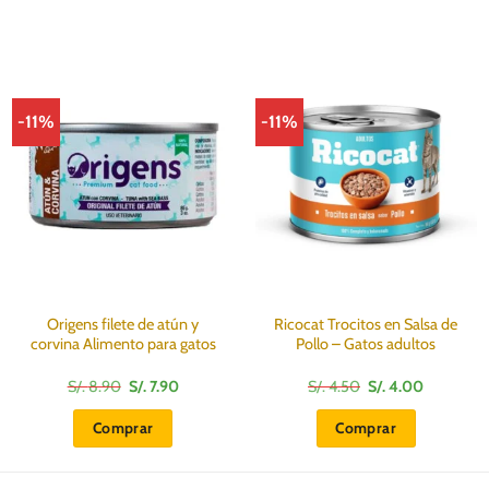
-11%
-11%
Origens filete de atún y
Ricocat Trocitos en Salsa de
corvina Alimento para gatos
Pollo – Gatos adultos
El
El
El
El
S/.
8.90
S/.
7.90
S/.
4.50
S/.
4.00
precio
precio
precio
precio
original
actual
original
actual
Comprar
Comprar
era:
es:
era:
es:
S/.
S/.
S/.
S/.
8.90.
7.90.
4.50.
4.00.