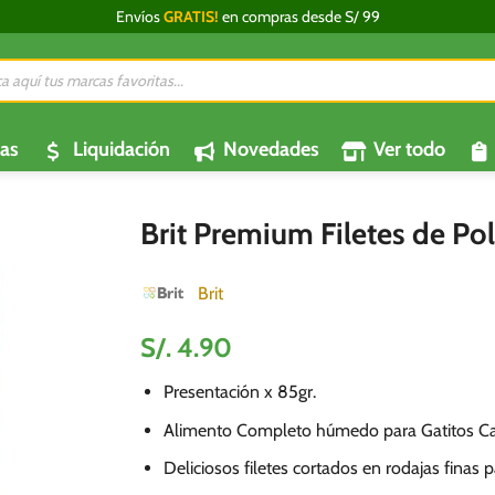
Envíos
GRATIS!
en compras desde S/ 99
da
os
as
Liquidación
Novedades
Ver todo
Brit Premium Filetes de Pol
Brit
S/.
4.90
Presentación x 85gr.
Alimento Completo húmedo para Gatitos Ca
Deliciosos filetes cortados en rodajas finas p