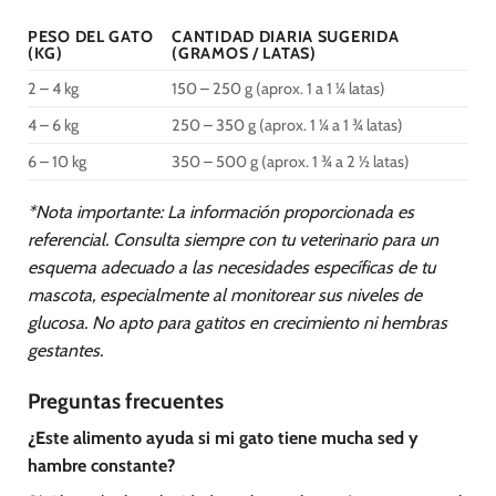
PESO DEL GATO
CANTIDAD DIARIA SUGERIDA
(KG)
(GRAMOS / LATAS)
2 – 4 kg
150 – 250 g (aprox. 1 a 1 ¼ latas)
4 – 6 kg
250 – 350 g (aprox. 1 ¼ a 1 ¾ latas)
6 – 10 kg
350 – 500 g (aprox. 1 ¾ a 2 ½ latas)
*Nota importante: La información proporcionada es
referencial. Consulta siempre con tu veterinario para un
esquema adecuado a las necesidades específicas de tu
mascota, especialmente al monitorear sus niveles de
glucosa. No apto para gatitos en crecimiento ni hembras
gestantes.
Preguntas frecuentes
¿Este alimento ayuda si mi gato tiene mucha sed y
hambre constante?