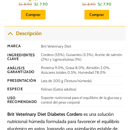
El
El
El
El
S/.
8.90
S/.
7.90
S/.
8.90
S/.
7.90
precio
precio
precio
precio
original
actual
original
actual
Comprar
Comprar
era:
es:
era:
es:
S/.
S/.
S/.
S/.
8.90.
7.90.
8.90.
7.90.
Descripción
MARCA
Brit Veterinary Diet
Cordero (55%), Guisantes (3.5%), Aceite de salmón
INGREDIENTES
CLAVE
(2%) y Lignocelulosa (1%)
Proteína 9.0%, Grasa 8.0%, Almidón 2.0%,
ANÁLISIS
GARANTIZADO
Azúcares totales 0.5%, Humedad 78.0%
PRESENTACIÓN
Lata de 200 g (Textura húmeda)
ESPECIE
Felinos (Gatos adultos)
Soporte nutricional para el equilibrio de la glucosa y
USO
RECOMENDADO
control del peso corporal
Brit Veterinary Diet Diabetes Cordero
es una solución
nutricional húmeda formulada para favorecer el equilibrio
glucémico en gatos, logrando una asimilación estable de