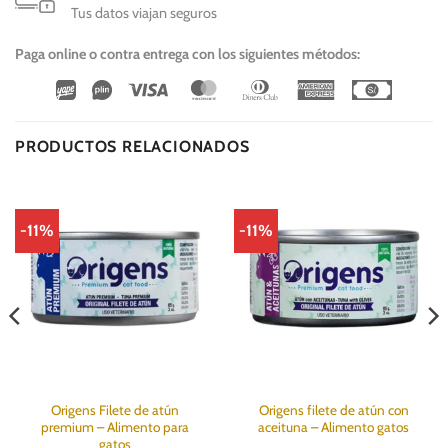
Tus datos viajan seguros
Paga online o contra entrega con los siguientes métodos:
Wirecard
Vipps
Visa
MasterCard
Dinners
American
Cash
Club
Express
On
Delivery
PRODUCTOS RELACIONADOS
-11%
-11%
Origens Filete de atún
Origens filete de atún con
premium – Alimento para
aceituna – Alimento gatos
gatos