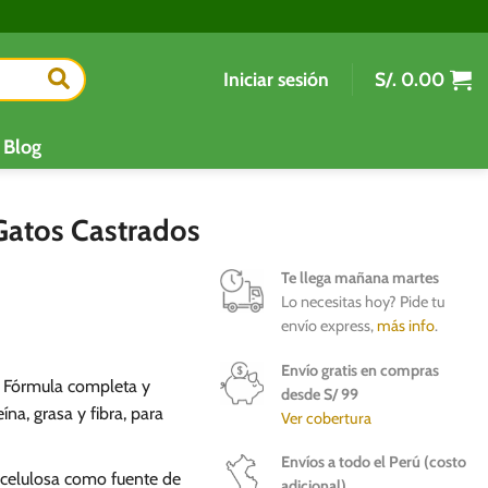
Iniciar sesión
S/.
0.00
Blog
Gatos Castrados
Te llega mañana martes
Lo necesitas hoy? Pide tu
envío express,
más info
.
Envío gratis en compras
: Fórmula completa y
desde S/ 99
na, grasa y fibra, para
Ver cobertura
Envíos a todo el Perú (costo
ocelulosa como fuente de
adicional)