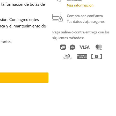
ce la formación de bolas de
Más información
Compra con confianza
isión: Con ingredientes
Tus datos viajan seguros
iaca y el mantenimiento de
Paga online o contra entrega con los
siguientes métodos:
orantes.
Wirecard
Vipps
Visa
Master
Dinners
American
Cash
Club
Express
On
Deliver