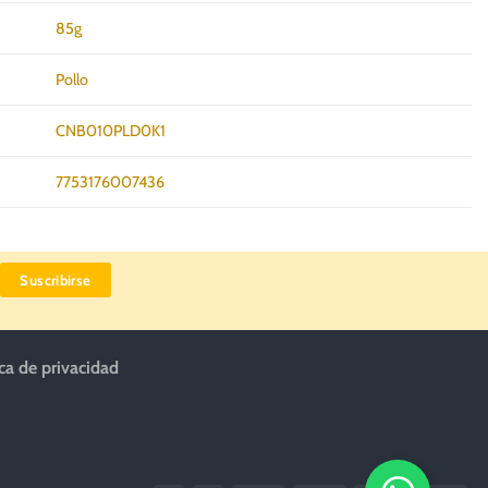
85g
Pollo
CNB010PLD0K1
7753176007436
ica de privacidad