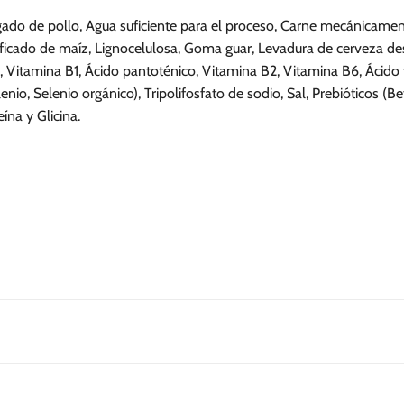
gado de pollo, Agua suficiente para el proceso, Carne mecánicament
icado de maíz, Lignocelulosa, Goma guar, Levadura de cerveza des
, Vitamina B1, Ácido pantoténico, Vitamina B2, Vitamina B6, Ácido f
nio, Selenio orgánico), Tripolifosfato de sodio, Sal, Prebióticos 
ína y Glicina.