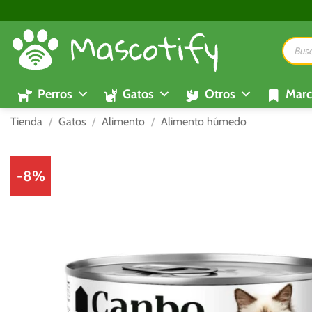
Saltar
al
Búsque
contenido
de
product
Perros
Gatos
Otros
Marc
Tienda
/
Gatos
/
Alimento
/
Alimento húmedo
-8%