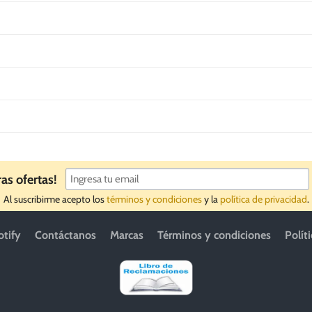
ras ofertas!
Al suscribirme acepto los
términos y condiciones
y la
política de privacidad
.
otify
Contáctanos
Marcas
Términos y condiciones
Polít