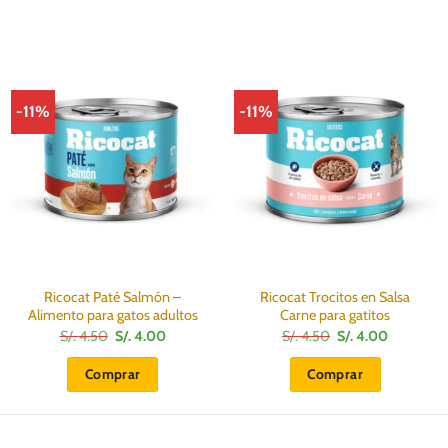
-11%
-11%
Ricocat Paté Salmón –
Ricocat Trocitos en Salsa
Alimento para gatos adultos
Carne para gatitos
El
El
El
El
S/.
4.50
S/.
4.00
S/.
4.50
S/.
4.00
precio
precio
precio
precio
original
actual
original
actual
Comprar
Comprar
era:
es:
era:
es:
S/.
S/.
S/.
S/.
4.50.
4.00.
4.50.
4.00.