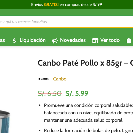
Envíos
GRATIS!
en compras desde S/ 99
da
os
as
Liquidación
Novedades
Ver todo
Canbo Paté Pollo x 85gr – 
Canbo
El
El
S/.
6.50
S/.
5.99
precio
precio
Promueve una condición corporal saludable
original
actual
balanceada con un nivel equilibrado de proteí
era:
es:
mantener una adecuada salud corporal.
S/.
S/.
6.50.
5.99.
Reduce la formación de bolas de pelo: Lign