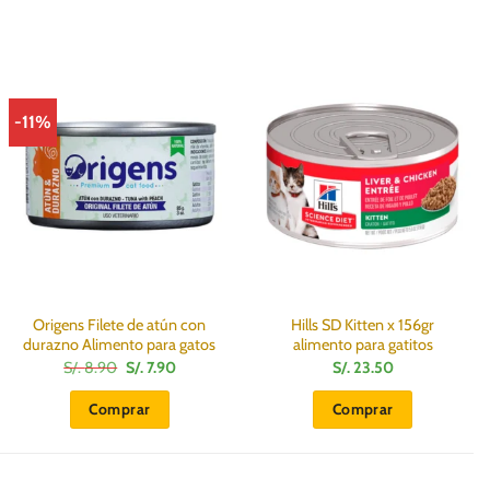
-11%
Origens Filete de atún con
Hills SD Kitten x 156gr
durazno Alimento para gatos
alimento para gatitos
El
El
S/.
8.90
S/.
7.90
S/.
23.50
precio
precio
original
actual
Comprar
Comprar
era:
es:
S/.
S/.
8.90.
7.90.