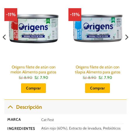
-11%
-11%
Origens filete de atún con
Origens filete de atún con
melón Alimento para gatos
tilapia Alimento para gatos
El
El
El
El
S/.
8.90
S/.
7.90
S/.
8.90
S/.
7.90
precio
precio
precio
precio
original
actual
original
actual
Comprar
Comprar
era:
es:
era:
es:
S/.
S/.
S/.
S/.
8.90.
7.90.
8.90.
7.90.
Descripción
MARCA
Cat Fest
Atún rojo (60%), Extracto de levadura, Prebióticos
INGREDIENTES