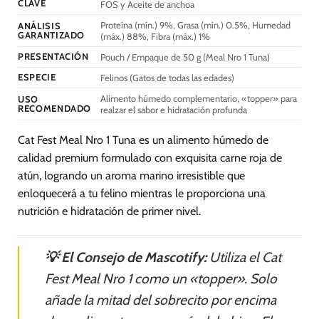
CLAVE
FOS y Aceite de anchoa
Proteína (mín.) 9%, Grasa (mín.) 0.5%, Humedad
ANÁLISIS
GARANTIZADO
(máx.) 88%, Fibra (máx.) 1%
PRESENTACIÓN
Pouch / Empaque de 50 g (Meal Nro 1 Tuna)
ESPECIE
Felinos (Gatos de todas las edades)
Alimento húmedo complementario, «topper» para
USO
RECOMENDADO
realzar el sabor e hidratación profunda
Cat Fest Meal Nro 1 Tuna es un alimento húmedo de
calidad premium formulado con exquisita carne roja de
atún, logrando un aroma marino irresistible que
enloquecerá a tu felino mientras le proporciona una
nutrición e hidratación de primer nivel.
💡 El Consejo de Mascotify:
Utiliza el Cat
Fest Meal Nro 1 como un «topper». Solo
añade la mitad del sobrecito por encima