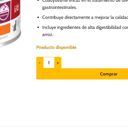
Coadyuvante eficaz en el tratamiento de di
gastrointestinales.
Contribuye directamente a mejorar la calidad
Incluye ingredientes de alta digestibilidad c
arroz.
Producto disponible
Hills PD i/d Salud Gastrointestinal - Alimento húme
Comprar