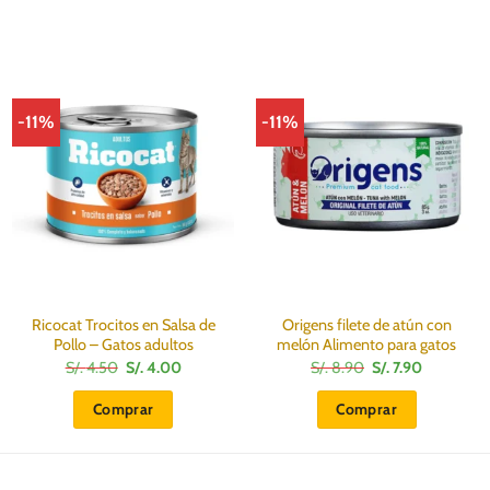
-11%
-11%
Ricocat Trocitos en Salsa de
Origens filete de atún con
Pollo – Gatos adultos
melón Alimento para gatos
El
El
El
El
S/.
4.50
S/.
4.00
S/.
8.90
S/.
7.90
precio
precio
precio
precio
original
actual
original
actual
Comprar
Comprar
era:
es:
era:
es:
S/.
S/.
S/.
S/.
4.50.
4.00.
8.90.
7.90.