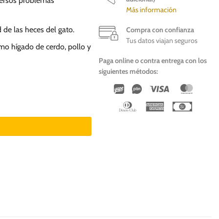
versos problemas
Más información
 de las heces del gato.
Compra con confianza
Tus datos viajan seguros
omo hígado de cerdo, pollo y
Paga online o contra entrega con los
siguientes métodos:
Wirecard
Vipps
Visa
Master
do gatos cantidad
Dinners
American
Cash
Club
Express
On
Deliver