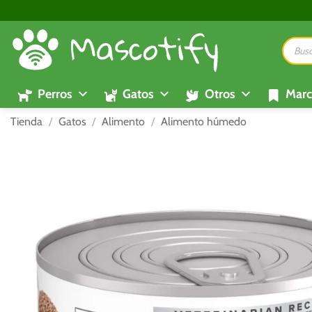
Saltar
al
Búsque
contenido
de
product
Perros
Gatos
Otros
Marc
Tienda
/
Gatos
/
Alimento
/
Alimento húmedo