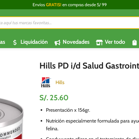
Envíos
GRATIS!
en compras desde S/ 99
da
os
as
Liquidación
Novedades
Ver todo
Hills PD i/d Salud Gastroi
Hills
S/.
25.60
Presentación x 156gr.
Nutrición especialmente formulada para ayud
felina.