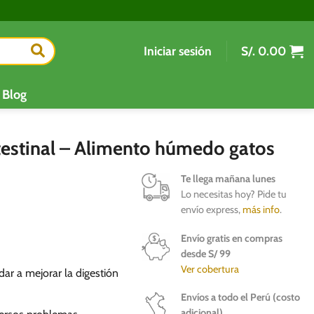
Iniciar sesión
S/.
0.00
Blog
ntestinal – Alimento húmedo gatos
Te llega mañana lunes
Lo necesitas hoy? Pide tu
envío express,
más info
.
Envío gratis en compras
desde S/ 99
Ver cobertura
ar a mejorar la digestión
Envíos a todo el Perú (costo
adicional)