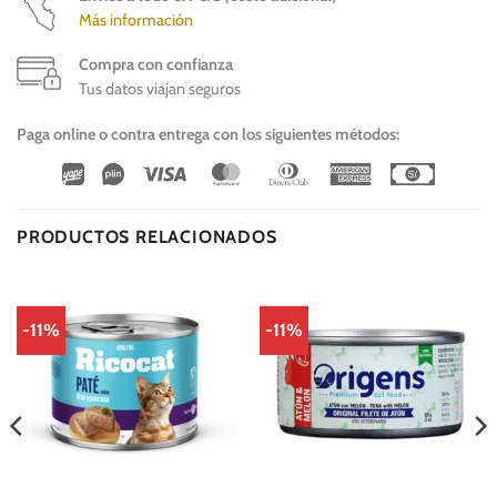
Más información
Compra con confianza
Tus datos viajan seguros
Paga online o contra entrega con los siguientes métodos:
Wirecard
Vipps
Visa
MasterCard
Dinners
American
Cash
Club
Express
On
Delivery
PRODUCTOS RELACIONADOS
-11%
-11%