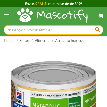
Saltar
Envíos
GRATIS!
en compras desde S/ 99
al
contenido
Búsqueda
de
productos
Tienda
/
Gatos
/
Alimento
/
Alimento húmedo