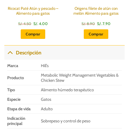
Ricocat Paté Atún y pescado –
Origens filete de atún con
Alimento para gatos
melón Alimento para gatos
El
El
El
El
S/.
4.50
S/.
4.00
S/.
8.90
S/.
7.90
precio
precio
precio
precio
original
actual
original
actual
Comprar
Comprar
era:
es:
era:
es:
S/.
S/.
S/.
S/.
4.50.
4.00.
8.90.
7.90.
Descripción
Marca
Hill’s
Metabolic Weight Management Vegetables &
Producto
Chicken Stew
Tipo
Alimento húmedo terapéutico
Especie
Gatos
Etapa de vida
Adulto
Indicación
Sobrepeso y control de peso
principal