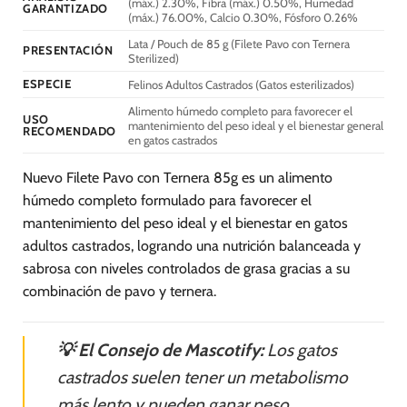
(máx.) 2.30%, Fibra (máx.) 0.50%, Humedad
GARANTIZADO
(máx.) 76.00%, Calcio 0.30%, Fósforo 0.26%
Lata / Pouch de 85 g (Filete Pavo con Ternera
PRESENTACIÓN
Sterilized)
ESPECIE
Felinos Adultos Castrados (Gatos esterilizados)
Alimento húmedo completo para favorecer el
USO
mantenimiento del peso ideal y el bienestar general
RECOMENDADO
en gatos castrados
Nuevo Filete Pavo con Ternera 85g es un alimento
húmedo completo formulado para favorecer el
mantenimiento del peso ideal y el bienestar en gatos
adultos castrados, logrando una nutrición balanceada y
sabrosa con niveles controlados de grasa gracias a su
combinación de pavo y ternera.
💡 El Consejo de Mascotify:
Los gatos
castrados suelen tener un metabolismo
más lento y pueden ganar peso