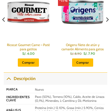
-11%
Ricocat Gourmet Carne – Paté
Origens filete de atún y
para gatitos
camarón Alimento para gatos
El
El
S/.
4.00
S/.
8.90
S/.
7.90
precio
precio
original
actual
Comprar
Comprar
era:
es:
S/.
S/.
8.90.
7.90.
Descripción
MARCA
Nuevo
Pavo (50%), Ternera (10%), Caldo, Aceite de Linaza
INGREDIENTES
CLAVE
(0,1%), Minerales, L-Carnitina y DL-Metionina
Proteína (mín.) 12.10%, Grasa (mín.) 5.90%, Ceniza
ANÁLISIS