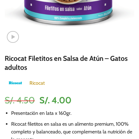
Ricocat Filetitos en Salsa de Atún – Gatos
adultos
Ricocat
El
El
S/.
4.50
S/.
4.00
precio
precio
Presentación en lata x 160gr.
original
actual
era:
es:
Ricocat filetitos en salsa es un alimento premium, 100%
completo y balanceado, que complementa la nutrición de
S/.
S/.