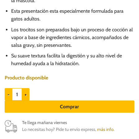
la mascota.
4.50.
4.00.
Esta presentación esta especialmente formulada para
gatos adultos.
Los trocitos son preparados bajo un proceso de cocción al
vapor a base de ingredientes cárnicos, acompañados de
salsa gravy, sin preservantes.
Su suave textura facilita la digestión y su alto nivel de
humedad ayuda a la hidratación.
Producto disponible
Ricocat Filetitos en Salsa de Atún - Gatos adultos cantidad
Comprar
Te llega mañana viernes
Lo necesitas hoy? Pide tu envío express,
más info
.