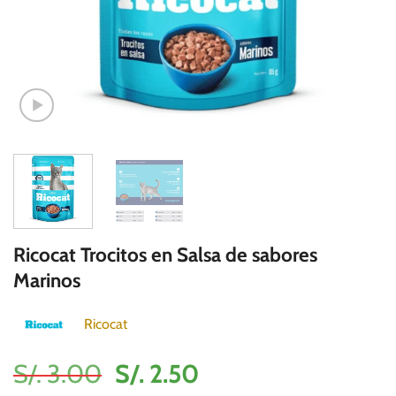
Ricocat Trocitos en Salsa de sabores
Marinos
Ricocat
El
El
S/.
3.00
S/.
2.50