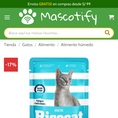
Saltar
Envíos
GRATIS!
en compras desde S/ 99
al
contenido
Búsqueda
de
productos
Tienda
/
Gatos
/
Alimento
/
Alimento húmedo
-17%