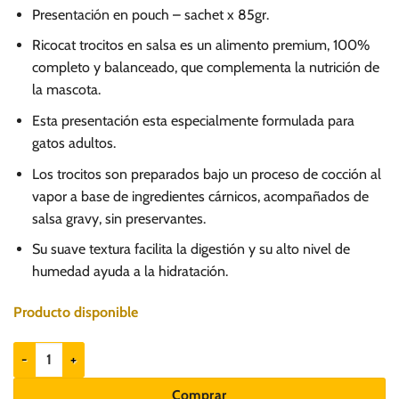
precio
precio
Presentación en pouch – sachet x 85gr.
original
actual
era:
es:
Ricocat trocitos en salsa es un alimento premium, 100%
completo y balanceado, que complementa la nutrición de
S/.
S/.
la mascota.
3.00.
2.50.
Esta presentación esta especialmente formulada para
gatos adultos.
Los trocitos son preparados bajo un proceso de cocción al
vapor a base de ingredientes cárnicos, acompañados de
salsa gravy, sin preservantes.
Su suave textura facilita la digestión y su alto nivel de
humedad ayuda a la hidratación.
Producto disponible
Ricocat Trocitos en Salsa de sabores Marinos cantidad
Comprar