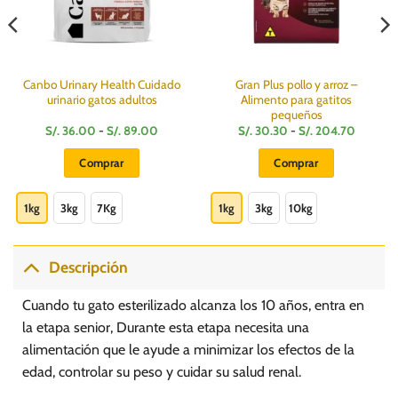
Canbo Urinary Health Cuidado
Gran Plus pollo y arroz –
urinario gatos adultos
Alimento para gatitos
pequeños
o
Rango
Rango
S/.
36.00
-
S/.
89.00
S/.
30.30
-
S/.
204.70
de
de
s:
precios:
precios:
Comprar
Comprar
e
desde
desde
S/.
S/.
Este
Este
0
36.00
30.30
hasta
hasta
producto
producto
1kg
3kg
7Kg
1kg
3kg
10kg
S/.
S/.
00
89.00
204.70
tiene
tiene
múltiples
múltiples
variantes.
variantes.
Descripción
Las
Las
opciones
opciones
Cuando tu gato esterilizado alcanza los 10 años, entra en
se
se
la etapa senior, Durante esta etapa necesita una
pueden
pueden
alimentación que le ayude a minimizar los efectos de la
elegir
elegir
edad, controlar su peso y cuidar su salud renal.
en
en
la
la