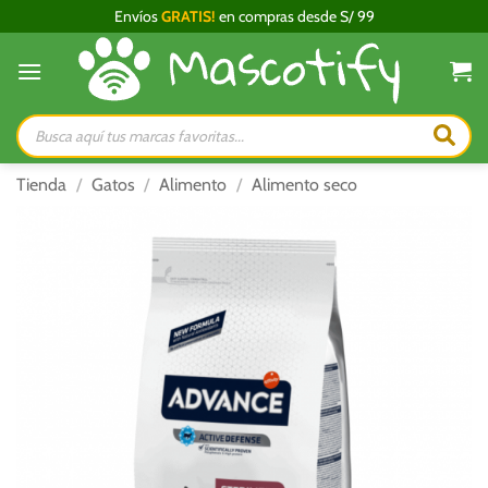
Saltar
Envíos
GRATIS!
en compras desde S/ 99
al
contenido
Búsqueda
de
productos
Tienda
/
Gatos
/
Alimento
/
Alimento seco