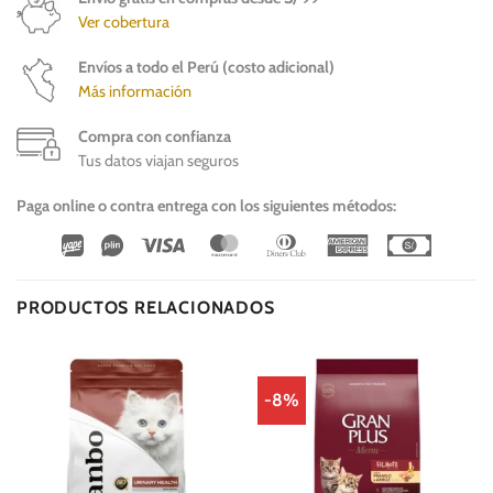
Ver cobertura
Envíos a todo el Perú (costo adicional)
Más información
Compra con confianza
Tus datos viajan seguros
Paga online o contra entrega con los siguientes métodos:
Wirecard
Vipps
Visa
MasterCard
Dinners
American
Cash
Club
Express
On
Delivery
PRODUCTOS RELACIONADOS
-8%