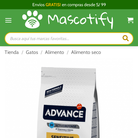
Saltar
Envíos
GRATIS!
en compras desde S/ 99
al
contenido
Búsqueda
de
productos
Tienda
/
Gatos
/
Alimento
/
Alimento seco