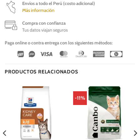
Envíos a todo el Perú (costo adicional)
Más información
Compra con confianza
Tus datos viajan seguros
Paga online o contra entrega con los siguientes métodos:
Wirecard
Vipps
Visa
MasterCard
Dinners
American
Cash
Club
Express
On
Delivery
PRODUCTOS RELACIONADOS
-11%