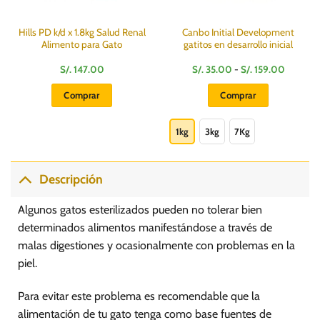
Hills PD k/d x 1.8kg Salud Renal
Canbo Initial Development
Alimento para Gato
gatitos en desarrollo inicial
Rango
S/.
147.00
S/.
35.00
-
S/.
159.00
de
:
precios:
Comprar
Comprar
desde
S/.
Este
35.00
hasta
producto
1kg
3kg
7Kg
S/.
0
159.00
tiene
múltiples
variantes.
Descripción
Las
opciones
Algunos gatos esterilizados pueden no tolerar bien
se
determinados alimentos manifestándose a través de
pueden
malas digestiones y ocasionalmente con problemas en la
elegir
piel.
en
la
página
Para evitar este problema es recomendable que la
de
alimentación de tu gato tenga como base fuentes de