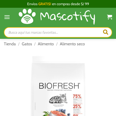
Saltar
Envíos
GRATIS!
en compras desde S/ 99
al
contenido
Búsqueda
de
productos
Tienda
/
Gatos
/
Alimento
/
Alimento seco