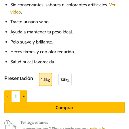
de
Sin conservantes, sabores ni colorantes artificiales.
Ver
precios:
video
.
desde
Tracto urinario sano.
S/.
68.00
Ayuda a mantener tu peso ideal.
hasta
Pelo suave y brillante.
S/.
Heces firmes y con olor reducido.
265.00
Salud bucal favorecida.
Presentación
1.5kg
7.5kg
Biofresh Salmón, romero, té verde y arándanos - Gatos Castrados cant
Comprar
Te llega el lunes
Lo necesitas hoy? Pide tu envío express,
más info
.