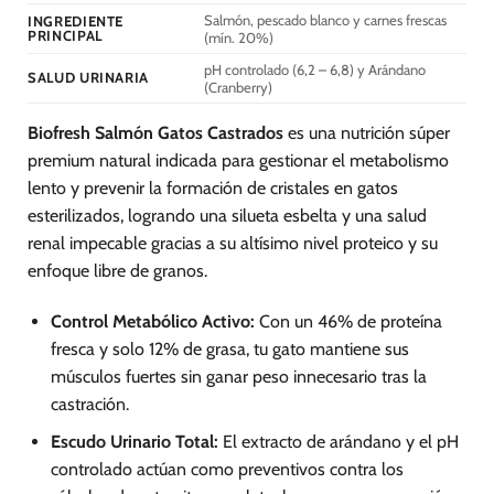
la
la
Salmón, pescado blanco y carnes frescas
INGREDIENTE
PRINCIPAL
(mín. 20%)
página
página
de
de
pH controlado (6,2 – 6,8) y Arándano
SALUD URINARIA
(Cranberry)
producto
producto
Biofresh Salmón Gatos Castrados
es una nutrición súper
premium natural indicada para gestionar el metabolismo
lento y prevenir la formación de cristales en gatos
esterilizados, logrando una silueta esbelta y una salud
renal impecable gracias a su altísimo nivel proteico y su
enfoque libre de granos.
Control Metabólico Activo:
Con un 46% de proteína
fresca y solo 12% de grasa, tu gato mantiene sus
músculos fuertes sin ganar peso innecesario tras la
castración.
Escudo Urinario Total:
El extracto de arándano y el pH
controlado actúan como preventivos contra los