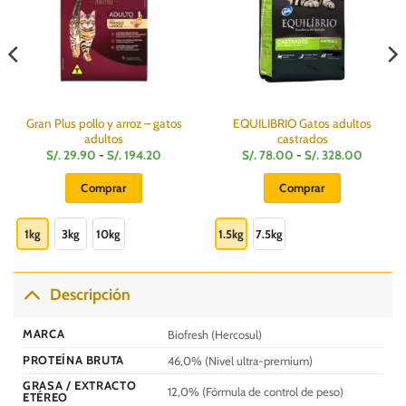
Gran Plus pollo y arroz – gatos
EQUILIBRIO Gatos adultos
adultos
castrados
Rango
Rango
S/.
29.90
-
S/.
194.20
S/.
78.00
-
S/.
328.00
de
de
precios:
precios:
Comprar
Comprar
desde
desde
S/.
S/.
Este
Este
29.90
78.00
hasta
hasta
producto
producto
1kg
3kg
10kg
1.5kg
7.5kg
S/.
S/.
194.20
328.00
tiene
tiene
múltiples
múltiples
variantes.
variantes.
Descripción
Las
Las
opciones
opciones
MARCA
Biofresh (Hercosul)
se
se
PROTEÍNA BRUTA
46,0% (Nivel ultra-premium)
pueden
pueden
elegir
elegir
GRASA / EXTRACTO
12,0% (Fórmula de control de peso)
ETÉREO
en
en