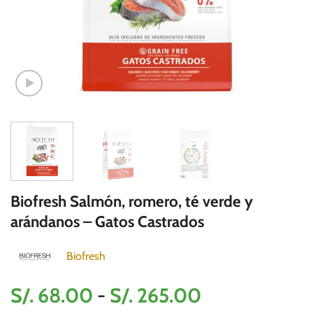
Biofresh Salmón, romero, té verde y
arándanos – Gatos Castrados
Biofresh
Rango
S/.
68.00
-
S/.
265.00