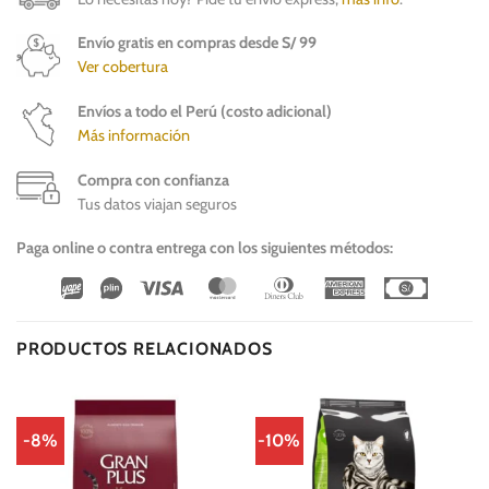
Envío gratis en compras desde S/ 99
Ver cobertura
Envíos a todo el Perú (costo adicional)
Más información
Compra con confianza
Tus datos viajan seguros
Paga online o contra entrega con los siguientes métodos:
Wirecard
Vipps
Visa
MasterCard
Dinners
American
Cash
Club
Express
On
Delivery
PRODUCTOS RELACIONADOS
-8%
-10%