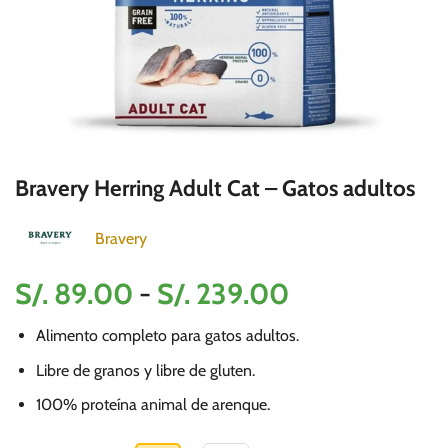
Bravery Herring Adult Cat – Gatos adultos
Bravery
Rango
S/.
89.00
-
S/.
239.00
de
Alimento completo para gatos adultos.
precios:
desde
Libre de granos y libre de gluten.
S/.
100% proteína animal de arenque.
89.00