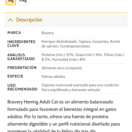
3kg
10kg
S/.
194.20
tiene
múltiples
variantes.
Descripción
Las
opciones
MARCA
Bravery
se
Arenque deshidratado, Tapioca, Guisantes, Aceite
INGREDIENTES
pueden
CLAVE
de salmón, Condroprotectores
elegir
Proteína (mín.) 32%, Grasa (mín.) 16%, Fibras (máx.)
en
ANÁLISIS
GARANTIZADO
8.2%, Humedad (máx.) 8%
la
página
PRESENTACIÓN
Alimento seco (croqueta)
de
ESPECIE
Felinos adultos
producto
Soporte nutricional avanzado para una condición
USO
RECOMENDADO
física equilibrada y bienestar articular
Bravery Herring Adult Cat es un alimento balanceado
formulado para favorecer el bienestar integral en gatos
adultos. Por lo tanto, ofrece una fuente de proteína
altamente digestible y un perfil nutricional diseñado para
mantener la vitalidad de tu felino día tras día.