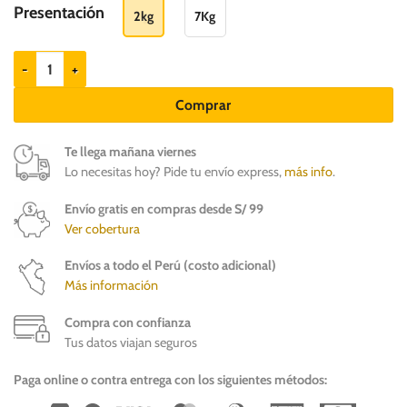
hasta
Presentación
2kg
7Kg
S/.
239.00
Bravery Herring Adult Cat - Gatos adultos cantidad
Comprar
Te llega mañana viernes
Lo necesitas hoy? Pide tu envío express,
más info
.
Envío gratis en compras desde S/ 99
Ver cobertura
Envíos a todo el Perú (costo adicional)
Más información
Compra con confianza
Tus datos viajan seguros
Paga online o contra entrega con los siguientes métodos: