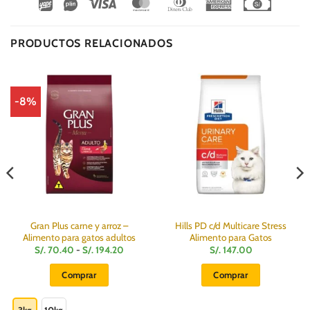
Wirecard
Vipps
Visa
MasterCard
Dinners
American
Cash
Club
Express
On
Delivery
PRODUCTOS RELACIONADOS
-8%
Gran Plus carne y arroz –
Hills PD c/d Multicare Stress
Alimento para gatos adultos
Alimento para Gatos
Rango
S/.
70.40
-
S/.
194.20
S/.
147.00
de
precios:
Comprar
Comprar
desde
S/.
Este
70.40
hasta
producto