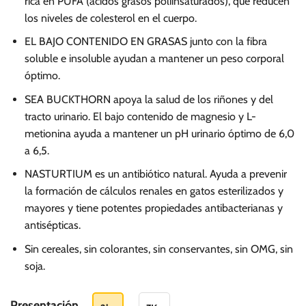
rica en PUFA (ácidos grasos poliinsaturados), que reducen
96.00
los niveles de colesterol en el cuerpo.
hasta
EL BAJO CONTENIDO EN GRASAS junto con la fibra
S/.
soluble e insoluble ayudan a mantener un peso corporal
276.00
óptimo.
SEA BUCKTHORN apoya la salud de los riñones y del
tracto urinario. El bajo contenido de magnesio y L-
metionina ayuda a mantener un pH urinario óptimo de 6,0
a 6,5.
NASTURTIUM es un antibiótico natural. Ayuda a prevenir
la formación de cálculos renales en gatos esterilizados y
mayores y tiene potentes propiedades antibacterianas y
antisépticas.
Sin cereales, sin colorantes, sin conservantes, sin OMG, sin
soja.
Presentación