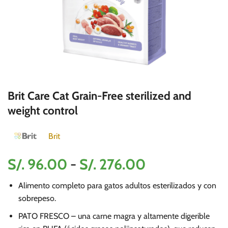
Brit Care Cat Grain-Free sterilized and
weight control
Brit
Rango
S/.
96.00
-
S/.
276.00
de
Alimento completo para gatos adultos esterilizados y con
precios:
sobrepeso.
desde
PATO FRESCO – una carne magra y altamente digerible
S/.