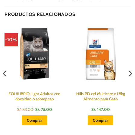
Club
Express
On
Delivery
PRODUCTOS RELACIONADOS
-10%
EQUILIBRIO Light Adultos con
Hills PD c/d Multicare x 1.8kg
obesidad o sobrepeso
Alimento para Gato
El
El
S/.
83.00
S/.
75.00
S/.
147.00
precio
precio
:
original
actual
Comprar
Comprar
era:
es:
S/.
S/.
83.00.
75.00.