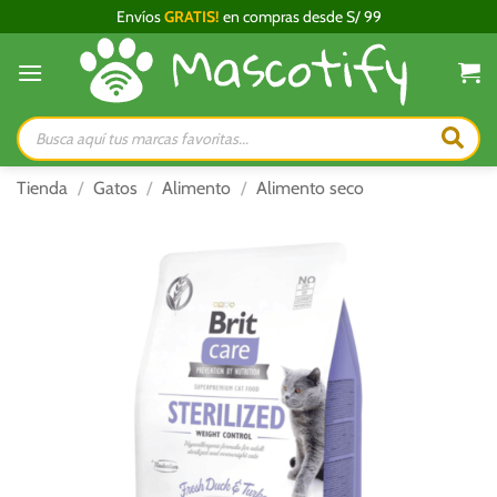
Saltar
Envíos
GRATIS!
en compras desde S/ 99
al
contenido
Búsqueda
de
productos
Tienda
/
Gatos
/
Alimento
/
Alimento seco