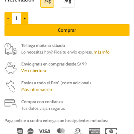
2kg
7Kg
Brit Care Cat Grain-Free sterilized and weight control cantidad
Comprar
Te llega mañana sábado
Lo necesitas hoy? Pide tu envío express,
más info
.
Envío gratis en compras desde S/ 99
Ver cobertura
Envíos a todo el Perú (costo adicional)
Más información
Compra con confianza
Tus datos viajan seguros
Paga online o contra entrega con los siguientes métodos:
Wirecard
Vipps
Visa
MasterCard
Dinners
American
Cash