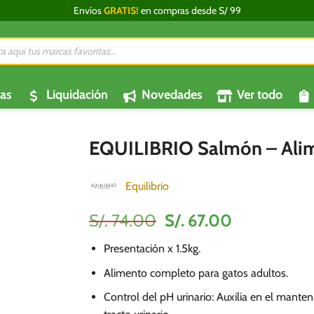
Envíos
GRATIS!
en compras desde S/ 99
da
os
as
Liquidación
Novedades
Ver todo
EQUILIBRIO Salmón – Alim
Equilibrio
El
El
S/.
74.00
S/.
67.00
precio
precio
Presentación x 1.5kg.
original
actual
era:
es:
Alimento completo para gatos adultos.
S/.
S/.
Control del pH urinario: Auxilia en el manten
74.00.
67.00.