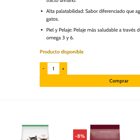
tracto urinario.
Alta palatabilidad: Sabor diferenciado que a
gatos.
Piel y Pelaje: Pelaje más saludable a través 
omega 3 y 6.
Producto disponible
EQUILIBRIO Salmón - Alimento para gatos adultos c
Comprar
-8%