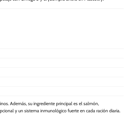
se
se
pueden
pueden
elegir
elegir
en
en
la
la
página
página
de
de
producto
producto
linos. Además, su ingrediente principal es el salmón,
pcional y un sistema inmunológico fuerte en cada ración diaria.