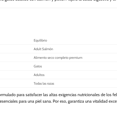
se
se
pueden
pueden
elegir
elegir
en
en
la
la
página
página
de
de
Equilibrio
producto
producto
Adult Salmón
Alimento seco completo premium
Gatos
Adultos
Todas las razas
mulado para satisfacer las altas exigencias nutricionales de los fe
enciales para una piel sana. Por eso, garantiza una vitalidad exce