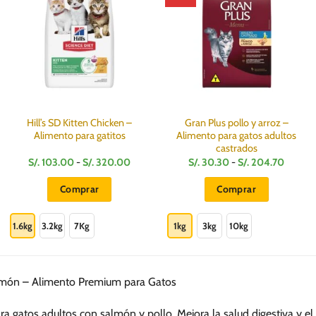
Hill’s SD Kitten Chicken –
Gran Plus pollo y arroz –
Alimento para gatitos
Alimento para gatos adultos
castrados
Rango
Rango
S/.
103.00
-
S/.
320.00
S/.
30.30
-
S/.
204.70
de
de
:
precios:
precios
Comprar
Comprar
desde
desde
S/.
S/.
Este
Este
103.00
30.30
hasta
hasta
producto
producto
1.6kg
3.2kg
7Kg
1kg
3kg
10kg
S/.
S/.
320.00
204.7
tiene
tiene
múltiples
múltiples
variantes.
variantes.
almón – Alimento Premium para Gatos
Las
Las
opciones
opciones
a gatos adultos con salmón y pollo. Mejora la salud digestiva y e