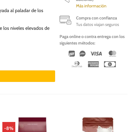
Más información
grada al paladar de los
Compra con confianza
Tus datos viajan seguros
de los niveles elevados de
Paga online o contra entrega con los
siguientes métodos:
Wirecard
Vipps
Visa
Master
antidad
Dinners
American
Cash
Club
Express
On
Deliver
-8%