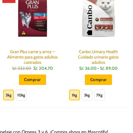
Gran Plus carne y arroz –
Canbo Urinary Health
Alimento para gatos adultos
Cuidado urinario gatos
castrados
adultos
El
El
Rango
S/.
222.50
S/.
204.70
S/.
36.00
-
S/.
89.00
precio
precio
de
:
original
actual
precios:
Comprar
Comprar
era:
es:
desde
S/.
S/.
S/.
Este
Este
222.50.
204.70.
36.00
hasta
producto
producto
3kg
10kg
1kg
3kg
7Kg
S/.
0
89.00
tiene
tiene
múltiples
múltiples
variantes.
variantes.
Las
Las
opciones
opciones
l pelaje con Omega 3 y 6. ¡Compra ahora en Mascotify!