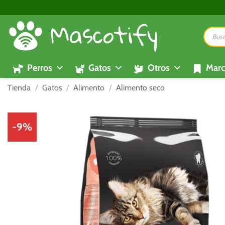
Saltar
al
Búsque
contenido
de
product
Perros
Gatos
Otros
Marc
Tienda
/
Gatos
/
Alimento
/
Alimento seco
-9%