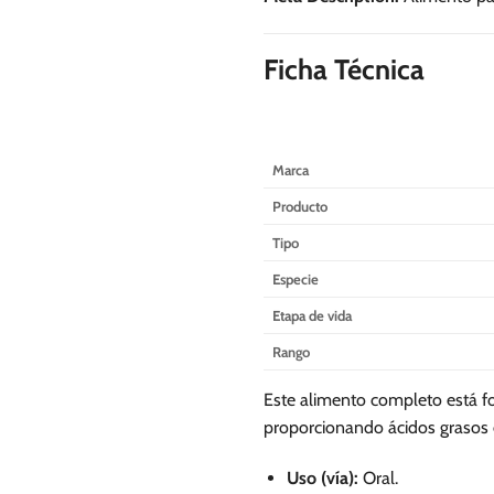
se
se
pueden
pueden
elegir
elegir
Ficha Técnica
en
en
la
la
página
página
de
de
Marca
producto
producto
Producto
Tipo
Especie
Etapa de vida
Rango
Este alimento completo está for
proporcionando ácidos grasos es
Uso (vía):
Oral.