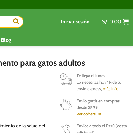
Iniciar sesión
S/.
0.00
Blog
ento para gatos adultos
Te llega el lunes
Lo necesitas hoy? Pide tu
envío express,
más info
.
Envío gratis en compras
desde S/ 99
Ver cobertura
imiento de la salud del
Envíos a todo el Perú (costo
adicional)