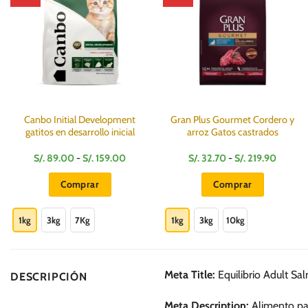
Canbo Initial Development
Gran Plus Gourmet Cordero y
gatitos en desarrollo inicial
arroz Gatos castrados
Rango
Rango
S/.
89.00
-
S/.
159.00
S/.
32.70
-
S/.
219.90
de
de
precios:
precios
Comprar
Comprar
desde
desde
S/.
S/.
Este
Este
89.00
32.70
hasta
hasta
producto
producto
1kg
3kg
7Kg
1kg
3kg
10kg
S/.
S/.
159.00
219.90
tiene
tiene
múltiples
múltiples
variantes.
variantes.
Meta Title:
Equilibrio Adult S
DESCRIPCIÓN
Las
Las
opciones
opciones
Meta Description:
Alimento par