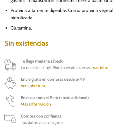
gastritis, malabsorción, sobrecrecimiento bacteriano.
131.00.
118.00.
Proteína altamente digerible: Como proteína vegetal
hidrolizada.
Glutamina.
Sin existencias
Te llega mañana sábado
Lo necesitas hoy? Pide tu envío express,
más info
.
Envío gratis en compras desde S/ 99
Ver cobertura
Envíos a todo el Perú (costo adicional)
Más información
Compra con confianza
Tus datos viajan seguros