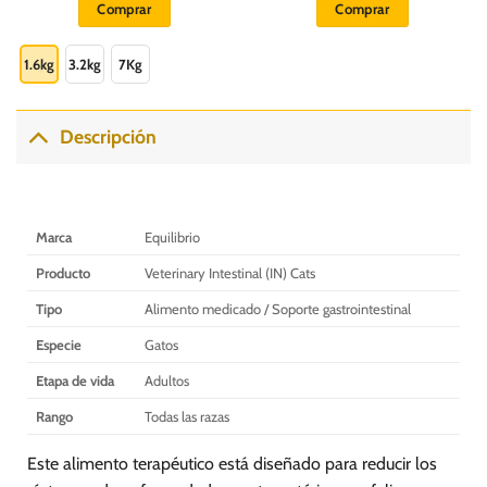
Comprar
Comprar
desde
S/.
Este
103.00
hasta
producto
1.6kg
3.2kg
7Kg
S/.
320.00
tiene
múltiples
variantes.
Descripción
Las
opciones
se
pueden
Marca
Equilibrio
elegir
en
Producto
Veterinary Intestinal (IN) Cats
la
Tipo
Alimento medicado / Soporte gastrointestinal
página
de
Especie
Gatos
producto
Etapa de vida
Adultos
Rango
Todas las razas
Este alimento terapéutico está diseñado para reducir los