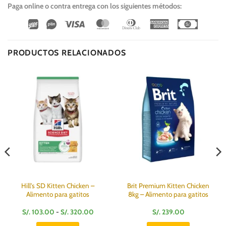
Paga online o contra entrega con los siguientes métodos:
Wirecard
Vipps
Visa
MasterCard
Dinners
American
Cash
Club
Express
On
Delivery
PRODUCTOS RELACIONADOS
Hill’s SD Kitten Chicken –
Brit Premium Kitten Chicken
Alimento para gatitos
8kg – Alimento para gatitos
Rango
S/.
103.00
-
S/.
320.00
S/.
239.00
de
:
precios: