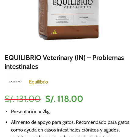
EQUILIBRIO Veterinary (IN) – Problemas
intestinales
Equilibrio
El
El
S/.
131.00
S/.
118.00
precio
precio
Presentación x 2kg.
original
actual
era:
es:
Alimento de apoyo para gatos. Recomendado para gatos
como ayuda en casos intestinales crónicos y agudos,
S/.
S/.