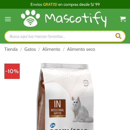
Saltar
Envíos
GRATIS!
en compras desde S/ 99
al
contenido
Búsqueda
de
productos
Tienda
/
Gatos
/
Alimento
/
Alimento seco
-10%