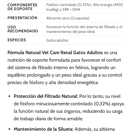
Fósforo controlado (0,32%), Alta energía (4100
COMPONENTES
pueden
DE SOPORTE
kcal/kg) y EPA + DHA
elegir
PRESENTACIÓN
Alimento seco (Croquetas)
en
la
Favorecer la función del sistema de filtrado y el
USO
página
RECOMENDADO
mantenimiento del peso ideal
de
ESPECIES
Gatos adultos
producto
Fórmula Natural Vet Care Renal Gatos Adultos
es una
nutrición de soporte formulada para favorecer el confort
del sistema de filtrado interno en felinos, logrando un
equilibrio prolongado y un peso ideal gracias a su control
preciso de fósforo y alta densidad energética.
Protección del Filtrado Natural:
Por lo tanto, su nivel
de fósforo minuciosamente controlado (0,32%) apoya
la función natural de sus órganos, reduciendo su carga
de trabajo diaria de forma amable.
Mantenimiento de la Silueta:
Además, su altísima