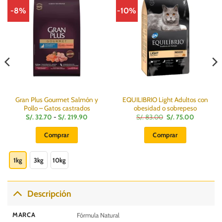
-8%
-10%
Gran Plus Gourmet Salmón y
EQUILIBRIO Light Adultos con
Pollo – Gatos castrados
obesidad o sobrepeso
Rango
El
El
S/.
32.70
-
S/.
219.90
S/.
83.00
S/.
75.00
de
precio
precio
precios:
original
actual
Comprar
Comprar
desde
era:
es:
S/.
S/.
S/.
Este
32.70
83.00.
75.00.
hasta
producto
1kg
3kg
10kg
S/.
219.90
tiene
múltiples
variantes.
Descripción
Las
opciones
MARCA
Fórmula Natural
se