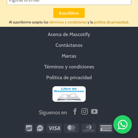
Al suscribirme acepto los
términos y condiciones
y la
política de privacidad
.
Acerca de Mascotify
Contáctanos
Marcas
Términos y condiciones
Política de privacidad
Síguenos en
Wirecard
Vipps
Visa
MasterCard
Dinners
American
Club
Express