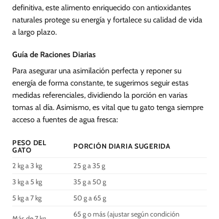
definitiva, este alimento enriquecido con antioxidantes
naturales protege su energía y fortalece su calidad de vida
a largo plazo.
Guía de Raciones Diarias
Para asegurar una asimilación perfecta y reponer su
energía de forma constante, te sugerimos seguir estas
medidas referenciales, dividiendo la porción en varias
tomas al día. Asimismo, es vital que tu gato tenga siempre
acceso a fuentes de agua fresca:
PESO DEL
PORCIÓN DIARIA SUGERIDA
GATO
2 kg a 3 kg
25 g a 35 g
3 kg a 5 kg
35 g a 50 g
5 kg a 7 kg
50 g a 65 g
65 g o más (ajustar según condición
Más de 7 kg