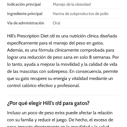
Indicación principal
Manejo de la obesidad
de
producto
Ingrediente principal
Harina de subproductos de pollo
Vía de administración
Oral
Hill’s Prescription Diet r/d es una nutrición clínica diseñada
específicamente para el manejo del peso en gatos.
Además, es una fórmula clínicamente comprobada para
lograr una reducción de peso sana en solo 8 semanas. Por
lo tanto, ayuda a mejorar la movilidad y la calidad de vida
de las mascotas con sobrepeso. En consecuencia, permite
que su gato recupere su energía y vitalidad mediante un
control calórico efectivo y profesional.
¿Por qué elegir Hill’s r/d para gatos?
Incluso un poco de peso extra puede afectar la relación
con su familia y reducir el juego. De hecho, el exceso de
peso impacta directamente en la movilidad y la salud