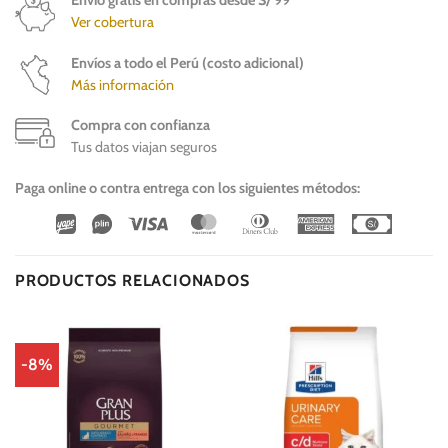
Ver cobertura
Envíos a todo el Perú (costo adicional)
Más información
Compra con confianza
Tus datos viajan seguros
Paga online o contra entrega con los siguientes métodos:
Wirecard
Vipps
Visa
MasterCard
Dinners
American
Cash
Club
Express
On
Delivery
PRODUCTOS RELACIONADOS
-8%