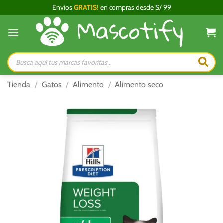
Saltar
Envíos
GRATIS!
en compras desde S/ 99
al
contenido
Búsqueda
de
productos
Tienda
/
Gatos
/
Alimento
/
Alimento seco