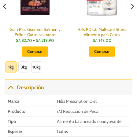
Gran Plus Gourmet Salmón y
Hills PD c/d Multicare Stress
Pollo – Gatos castrados
Alimento para Gatos
Rango
S/.
32.70
-
S/.
219.90
S/.
147.00
de
precios:
Comprar
Comprar
desde
S/.
Este
32.70
hasta
producto
1kg
3kg
10kg
S/.
219.90
tiene
múltiples
variantes.
Descripción
Las
opciones
Marca
Hill’s Prescription Diet
se
pueden
Producto
r/d Reducción de Peso
elegir
Tipo
Alimento balanceado coadyuvante
en
la
Especie
Gatos
página