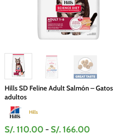
Hills SD Feline Adult Salmón – Gatos
adultos
Hills
Rango
S/.
110.00
-
S/.
166.00