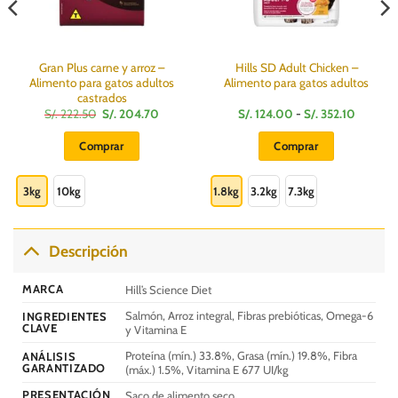
Gran Plus carne y arroz –
Hills SD Adult Chicken –
Alimento para gatos adultos
Alimento para gatos adultos
castrados
El
El
Rango
S/.
222.50
S/.
204.70
S/.
124.00
-
S/.
352.10
precio
precio
de
:
original
actual
precios:
Comprar
Comprar
era:
es:
desde
S/.
S/.
S/.
Este
Este
222.50.
204.70.
124.00
hasta
producto
producto
3kg
10kg
1.8kg
3.2kg
7.3kg
S/.
0
352.10
tiene
tiene
múltiples
múltiples
variantes.
variantes.
Descripción
Las
Las
opciones
opciones
MARCA
Hill’s Science Diet
se
se
Salmón, Arroz integral, Fibras prebióticas, Omega-6
INGREDIENTES
pueden
pueden
CLAVE
y Vitamina E
elegir
elegir
Proteína (mín.) 33.8%, Grasa (mín.) 19.8%, Fibra
en
en
ANÁLISIS
GARANTIZADO
(máx.) 1.5%, Vitamina E 677 UI/kg
la
la
página
página
PRESENTACIÓN
Saco de alimento seco