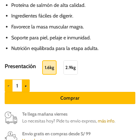
de
Proteína de salmón de alta calidad.
precios:
desde
Ingredientes fáciles de digerir.
S/.
Favorece la masa muscular magra.
110.00
Soporte para piel, pelaje e inmunidad.
hasta
Nutrición equilibrada para la etapa adulta.
S/.
166.00
Presentación
1.6kg
2.9kg
Hills SD Feline Adult Salmón - Gatos adultos cantidad
Comprar
Te llega mañana viernes
Lo necesitas hoy? Pide tu envío express,
más info
.
Envío gratis en compras desde S/ 99