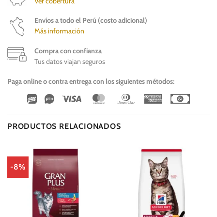
Ver cobertura
Envíos a todo el Perú (costo adicional)
Más información
Compra con confianza
Tus datos viajan seguros
Paga online o contra entrega con los siguientes métodos:
Wirecard
Vipps
Visa
MasterCard
Dinners
American
Cash
Club
Express
On
Delivery
PRODUCTOS RELACIONADOS
-8%