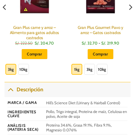
Gran Plus carne y arroz –
Gran Plus Gourmet Pavo y
Alimento para gatos adultos
arroz – Gatos castrados
castrados
El
El
Rango
S/.
222.50
S/.
204.70
S/.
32.70
-
S/.
219.90
precio
precio
de
:
original
actual
precios:
Comprar
Comprar
era:
es:
desde
S/.
S/.
S/.
Este
Este
222.50.
204.70.
32.70
hasta
producto
producto
3kg
10kg
1kg
3kg
10kg
S/.
0
219.90
tiene
tiene
múltiples
múltiples
variantes.
variantes.
Descripción
Las
Las
opciones
opciones
MARCA / GAMA
Hill’s Science Diet (Urinary & Hairball Control)
se
se
Pollo, Trigo integral, Proteína de maíz, Celulosa en
INGREDIENTES
pueden
pueden
CLAVE
polvo, Aceite de soja
elegir
elegir
Proteína 34.6%, Grasa 19.1%, Fibra 9.1%,
en
en
ANÁLISIS
(MATERIA SECA)
Magnesio 0.076%
la
la