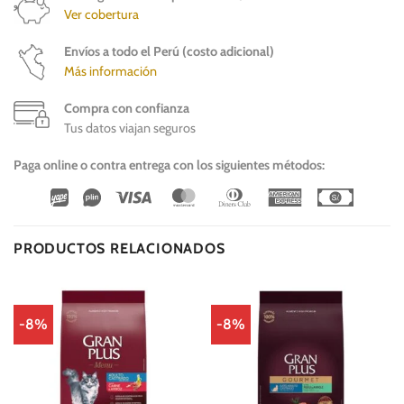
Ver cobertura
Envíos a todo el Perú (costo adicional)
Más información
Compra con confianza
Tus datos viajan seguros
Paga online o contra entrega con los siguientes métodos:
Wirecard
Vipps
Visa
MasterCard
Dinners
American
Cash
Club
Express
On
Delivery
PRODUCTOS RELACIONADOS
-8%
-8%