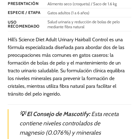
página
página
PRESENTACIÓN
Alimento seco (croqueta) / Saco de 1.6 kg
de
de
ESPECIE / ETAPA
Gatos adultos (1 a 6 años)
producto
producto
Salud urinaria y reducción de bolas de pelo
USO
RECOMENDADO
mediante fibra natural
Hill’s Science Diet Adult Urinary Hairball Control es una
fórmula especializada diseñada para abordar dos de las
preocupaciones más comunes en gatos caseros: la
formación de bolas de pelo y el mantenimiento de un
tracto urinario saludable. Su formulación clínica equilibra
los niveles minerales para prevenir la formación de
cristales, mientras utiliza fibra natural para facilitar el
tránsito del pelo ingerido.
💡 El Consejo de Mascotify:
Esta receta
contiene niveles controlados de
magnesio (0.076%) y minerales