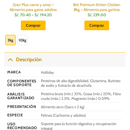
Gran Plus carne y arroz –
Brit Premium Kitten Chicken
Alimento para gatos adultos
8kg – Alimento para gatitos
Rango
S/.
70.40
-
S/.
194.20
S/.
239.00
de
:
precios:
Comprar
Comprar
desde
S/.
Este
70.40
hasta
producto
3kg
10kg
S/.
194.20
tiene
múltiples
variantes.
Descripción
Las
opciones
MARCA
Holliday
se
Proteínas de alta digestibilidad, Glutamina, Butirato
COMPONENTES
pueden
DE SOPORTE
de sodio y Extracto de alcachofa
elegir
Proteína bruta (mín.) 32%, Grasa (mín.) 20%, Fibra
en
ANÁLISIS
GARANTIZADO
cruda (máx.) 2.5%, Magnesio (máx.) 0.09%
la
página
PRESENTACIÓN
Alimento seco (Saco x 2 kg)
de
ESPECIE
Felinos (Cachorros y adultos)
producto
Soporte para la función digestiva y recuperación
USO
RECOMENDADO
integral