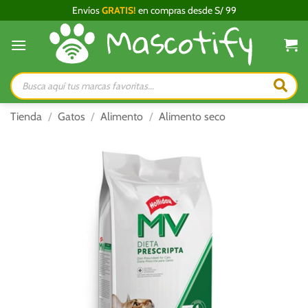
Saltar
Envíos
GRATIS!
en compras desde S/ 99
al
contenido
Búsqueda
de
productos
Tienda
/
Gatos
/
Alimento
/
Alimento seco