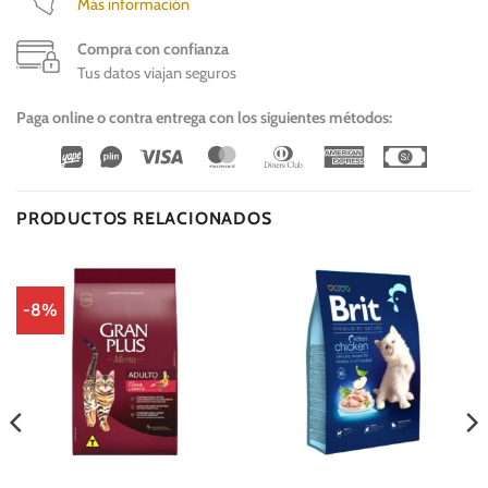
Más información
Compra con confianza
Tus datos viajan seguros
Paga online o contra entrega con los siguientes métodos:
Wirecard
Vipps
Visa
MasterCard
Dinners
American
Cash
Club
Express
On
Delivery
PRODUCTOS RELACIONADOS
-8%