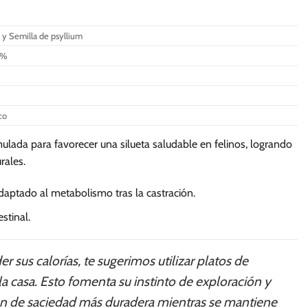
variantes.
variantes.
Las
Las
 y Semilla de psyllium
opciones
opciones
se
se
0%
pueden
pueden
elegir
elegir
en
en
co
la
la
página
página
ulada para favorecer una silueta saludable en felinos, logrando
de
de
rales.
producto
producto
daptado al metabolismo tras la castración.
stinal.
 sus calorías, te sugerimos utilizar platos de
a casa. Esto fomenta su instinto de exploración y
ión de saciedad más duradera mientras se mantiene