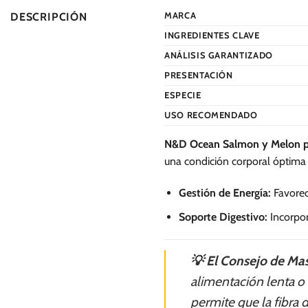
variantes.
variantes.
MARCA
DESCRIPCIÓN
Las
Las
INGREDIENTES CLAVE
opciones
opciones
se
se
ANÁLISIS GARANTIZADO
pueden
pueden
PRESENTACIÓN
elegir
elegir
ESPECIE
en
en
USO RECOMENDADO
la
la
página
página
N&D Ocean Salmon y Melon p
de
de
una condición corporal óptima y 
producto
producto
Gestión de Energía:
Favorec
Soporte Digestivo:
Incorpor
💡 El Consejo de Mas
alimentación lenta o
permite que la fibra