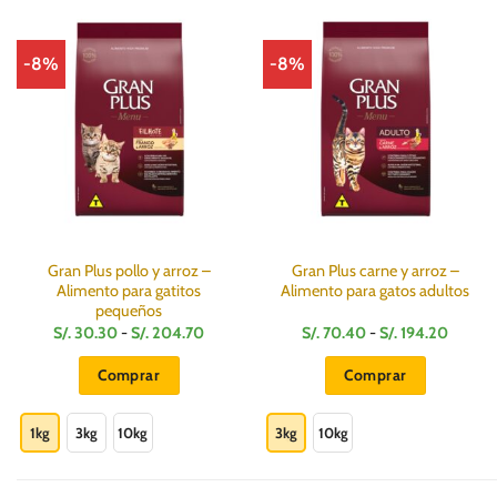
-8%
-8%
Gran Plus pollo y arroz –
Gran Plus carne y arroz –
Alimento para gatitos
Alimento para gatos adultos
pequeños
Rango
Rango
S/.
30.30
-
S/.
204.70
S/.
70.40
-
S/.
194.20
de
de
precios:
precios
Comprar
Comprar
desde
desde
S/.
S/.
Este
Este
30.30
70.40
hasta
hasta
producto
producto
1kg
3kg
10kg
3kg
10kg
S/.
S/.
204.70
194.20
tiene
tiene
múltiples
múltiples