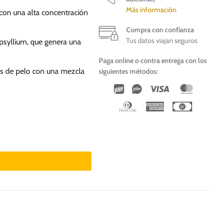
Más información
l con una alta concentración
Compra con confianza
Tus datos viajan seguros
 psyllium, que genera una
Paga online o contra entrega con los
las de pelo con una mezcla
siguientes métodos:
Wirecard
Vipps
Visa
Master
Dinners
American
Cash
Club
Express
On
Deliver
idad