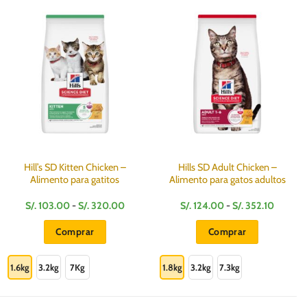
Hill’s SD Kitten Chicken –
Hills SD Adult Chicken –
Alimento para gatitos
Alimento para gatos adultos
Rango
Rango
S/.
103.00
-
S/.
320.00
S/.
124.00
-
S/.
352.10
de
de
precios:
precios:
Comprar
Comprar
desde
desde
S/.
S/.
Este
Este
103.00
124.00
hasta
hasta
producto
producto
1.6kg
3.2kg
7Kg
1.8kg
3.2kg
7.3kg
S/.
S/.
320.00
352.10
tiene
tiene
múltiples
múltiples