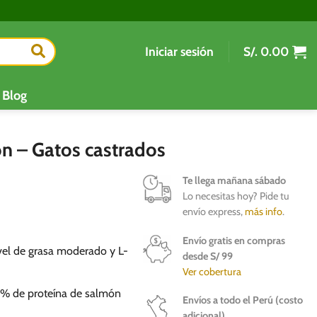
Iniciar sesión
S/.
0.00
Blog
 – Gatos castrados
Te llega mañana sábado
Lo necesitas hoy? Pide tu
envío express,
más info
.
Envío gratis en compras
ivel de grasa moderado y L-
desde S/ 99
Ver cobertura
4% de proteína de salmón
Envíos a todo el Perú (costo
adicional)