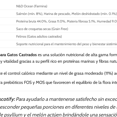
variantes.
variantes.
N&D Ocean (Farmina)
Las
Las
Salmón (mín. 8%), Harina de pescado, Melón deshidratado (mín. 0.1%)
opciones
opciones
se
se
Proteína bruta 44.0%, Grasa 11.0%, Materia fibrosa 5.1%, Humedad 9.
pueden
pueden
Saco de croquetas secas (Grain Free)
elegir
elegir
Felinos (Gatos adultos castrados)
en
en
Soporte nutricional para el mantenimiento del peso y bienestar sistémi
la
la
página
página
ara Gatos Castrados
es una solución nutricional de alta gama form
de
de
vitalidad gracias a su perfil rico en proteínas marinas y fibras natu
producto
producto
e el control calórico mediante un nivel de grasa moderado (11%) a
a prebióticos FOS y MOS que favorecen el equilibrio de la flora inte
cotify:
Para ayudarlo a mantenerse satisfecho sin exceder
 esconder pequeñas porciones en diferentes niveles de l
 de psyllium y el melón actúen brindándole una sensac