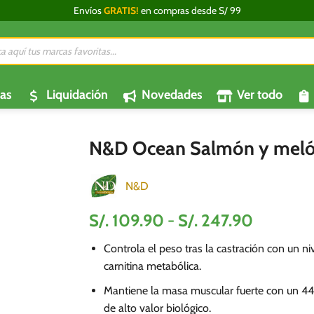
Envíos
GRATIS!
en compras desde S/ 99
da
os
as
Liquidación
Novedades
Ver todo
N&D Ocean Salmón y melón
N&D
Rango
S/.
109.90
-
S/.
247.90
de
Controla el peso tras la castración con un n
precios:
carnitina metabólica.
desde
S/.
Mantiene la masa muscular fuerte con un 4
109.90
de alto valor biológico.