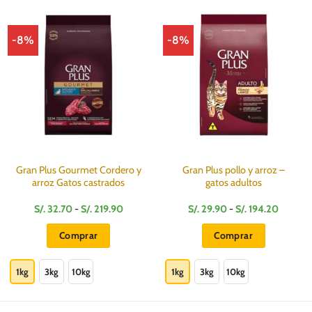
-8%
-8%
Gran Plus Gourmet Cordero y
Gran Plus pollo y arroz –
arroz Gatos castrados
gatos adultos
Rango
Rango
S/.
32.70
-
S/.
219.90
S/.
29.90
-
S/.
194.20
de
de
:
precios:
precios:
Comprar
Comprar
desde
desde
S/.
S/.
Este
Este
32.70
29.90
hasta
hasta
producto
producto
1kg
3kg
10kg
1kg
3kg
10kg
S/.
S/.
219.90
194.20
tiene
tiene
múltiples
múltiples