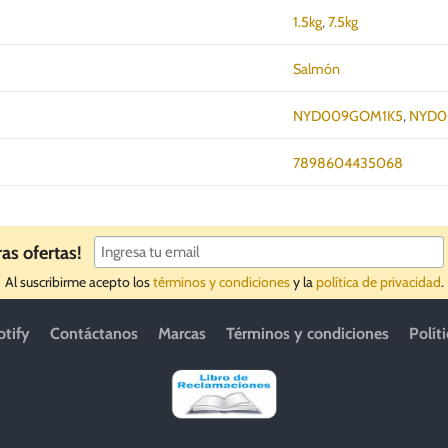
1.5kg
,
7.5kg
Salmón
NYD009GOM1K5
,
NYD0
7898604435068
ras ofertas!
Al suscribirme acepto los
términos y condiciones
y la
política de privacidad
.
otify
Contáctanos
Marcas
Términos y condiciones
Polít