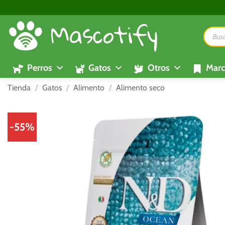
Saltar
al
Búsque
contenido
de
product
Perros
Gatos
Otros
Marc
Tienda
/
Gatos
/
Alimento
/
Alimento seco
-55%