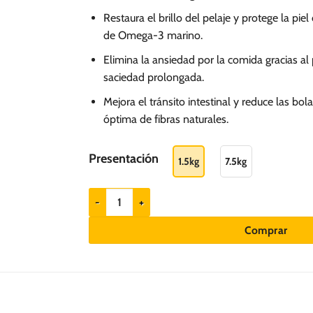
hasta
Restaura el brillo del pelaje y protege la pie
S/.
de Omega-3 marino.
247.90
Elimina la ansiedad por la comida gracias al
saciedad prolongada.
Mejora el tránsito intestinal y reduce las bo
óptima de fibras naturales.
Presentación
1.5kg
7.5kg
N&D Ocean Salmón y melón - Gatos castrados cant
Comprar