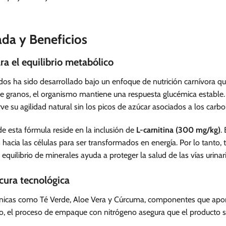
ada y Beneficios
a el equilibrio metabólico
s ha sido desarrollado bajo un enfoque de nutrición carnívora qu
 granos, el organismo mantiene una respuesta glucémica estable. E
ve su agilidad natural sin los picos de azúcar asociados a los car
de esta fórmula reside en la inclusión de
L-carnitina (300 mg/kg)
.
 hacia las células para ser transformados en energía. Por lo tanto
quilibrio de minerales ayuda a proteger la salud de las vías urina
scura tecnológica
ánicas como Té Verde, Aloe Vera y Cúrcuma, componentes que aporta
ado, el proceso de empaque con nitrógeno asegura que el producto s